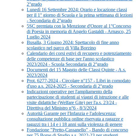
2°grado
Lunedì 16 Settembre 2024: Orario e locazione classi
per il 1° giorno di Scuola e la prima settimana di lezioni
- Secondaria di 2°grado
5SC premiata con la Menzione d'Onore al 1°Concorso
di Poesia in memoria di Angelo Gastaldi - Arnasco, 25
Luglio 2024
Busalla, 3 Giugno 2024: Spettacolo di fine anno
scolastico nel parco di Villa Borzino
Calendario dei corsi estivi di recupero e potenziamento
delle competenze di base per l'anno scolastico
2023/2024 - Scuola Secondaria di 2°grado
Documenti del 15 Maggio delle Classi Quinte - A.s.
2023/2024
Prot. 6277-2024 - Circolare n°157 - Libri in comodato
d'uso a.s. 2024-2025 - Secondaria di 2°grado
Indicazioni operative per l'ampliamento della
partecipazione di studenti ai viaggi di istruzione e alle
visite didattiche (Welfare Gite) per l'a.s. 23/24 -
Direttiva del Ministro n°6 - 8/3/2024
Autorità Garante per l'Infanzia e l'adolescenza:
consultazione pubblica online riservata a ragazze e
ragazzi tra i 14 e i 18 anni sulla violenza di genere
Fondazione "Pretto-Cassanello" - Bando di concorso
per 75 Borse di Studio a.s. 2022-23 per studenti