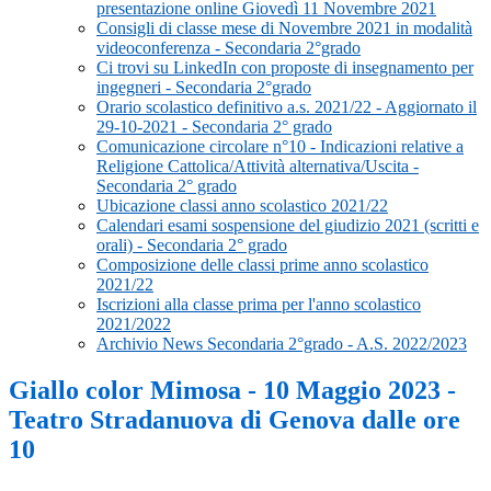
presentazione online Giovedì 11 Novembre 2021
Consigli di classe mese di Novembre 2021 in modalità
videoconferenza - Secondaria 2°grado
Ci trovi su LinkedIn con proposte di insegnamento per
ingegneri - Secondaria 2°grado
Orario scolastico definitivo a.s. 2021/22 - Aggiornato il
29-10-2021 - Secondaria 2° grado
Comunicazione circolare n°10 - Indicazioni relative a
Religione Cattolica/Attività alternativa/Uscita -
Secondaria 2° grado
Ubicazione classi anno scolastico 2021/22
Calendari esami sospensione del giudizio 2021 (scritti e
orali) - Secondaria 2° grado
Composizione delle classi prime anno scolastico
2021/22
Iscrizioni alla classe prima per l'anno scolastico
2021/2022
Archivio News Secondaria 2°grado - A.S. 2022/2023
Giallo color Mimosa - 10 Maggio 2023 -
Teatro Stradanuova di Genova dalle ore
10