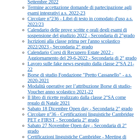
Settembre 2022
Termine accettazione domande di partecipazione agli
esami integrativi a.s. 2022-23
Circolare n°236 - Libri di testo in comodato d'uso a.s.
2022/23
Calendario delle prove scritte e orali degli esami di
sospensione del giudizio 2022 - Secondaria di 2°grado
Iscrizioni alla classe prima per l'anno scolastico
2022/2023 - Secondaria 2° grado
Calendario Corsi di Recupero Estate 2022 -
Aggiornamento del 29-6-2022 - Secondaria di 2° grado
Lavoro sulle fake news eseguito dalla classe 2°SA 21-
22
Borse di studio Fondazione "Pretto Cassanello" - a.s.
2020-2021
Modalità operative per l’attribuzione Borse di studio-
Voucher anno scolastico 2021-22
Il libro di ricette realizzato dalla classe 2°SA come
regalo di Natale 2021
Sabato 18 Dicembre Open day - Secondaria 2° grado
Circolare n°36 - Certificazioni linguistiche Cambridge
PET e FIRST - Secondaria 2° grado
Sabato 27 Novembre Open day - Secondaria di 2°
grado
Certificazioni linguistiche Cambridge - Meeting di