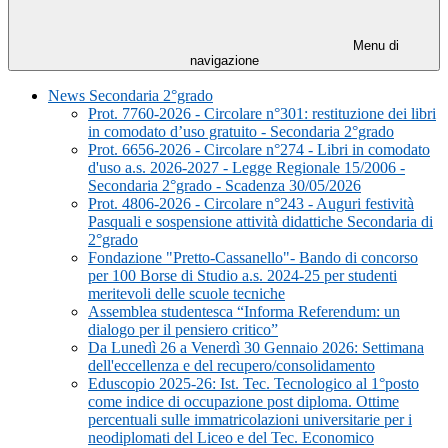
Menu di
navigazione
News Secondaria 2°grado
Prot. 7760-2026 - Circolare n°301: restituzione dei libri
in comodato d’uso gratuito - Secondaria 2°grado
Prot. 6656-2026 - Circolare n°274 - Libri in comodato
d'uso a.s. 2026-2027 - Legge Regionale 15/2006 -
Secondaria 2°grado - Scadenza 30/05/2026
Prot. 4806-2026 - Circolare n°243 - Auguri festività
Pasquali e sospensione attività didattiche Secondaria di
2°grado
Fondazione "Pretto-Cassanello"- Bando di concorso
per 100 Borse di Studio a.s. 2024-25 per studenti
meritevoli delle scuole tecniche
Assemblea studentesca “Informa Referendum: un
dialogo per il pensiero critico”
Da Lunedì 26 a Venerdì 30 Gennaio 2026: Settimana
dell'eccellenza e del recupero/consolidamento
Eduscopio 2025-26: Ist. Tec. Tecnologico al 1°posto
come indice di occupazione post diploma. Ottime
percentuali sulle immatricolazioni universitarie per i
neodiplomati del Liceo e del Tec. Economico