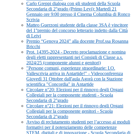
Carlo Greppi dialoga con gli studenti della Scuola
Secondaria di 2°grado (Primo Levi): Martedì 21
Gennaio ore 9:00 presso il Cinema Columbia di Ronco
Scrivia
Matteo Guerzoni studente della classe 3SA è vincitore
del 1°premio del concorso letterario indetto dalla Città
di Leivi
Premio “Genova 2024” alla docente Prof.ssa Rosanna
Bricchi
Prot. 14395-2024 - Decreto proclamazione e nomina
degli eletti rappresentanti nei Consigli di Classe a.s.
2024/25 (componente alunni e genitori)
"Persone comuni, esperienze straordinarie: I.O.
Vallescrivia arriva in Antartide!" - Videoconferenza
Giovedì 31 Ottobre dall'aula Agorà con la Stazione
scientifica "Concordia" in Antartide
Circolare n°20: Elezioni per il rinnovo degli Organi
Collegiali per la componente studenti - Scuola
Secondaria di 2°grado
Circolare n°21: Elezioni per il rinnovo degli Organi
Collegiali per la componente genitori - Scuola
Secondaria di 2°grado
Avviso di reclutamento studenti per l’accesso ai moduli
formativi per il potenziamento delle competenze
STEM, digitali e di innovazione - Scuola Secondaria di