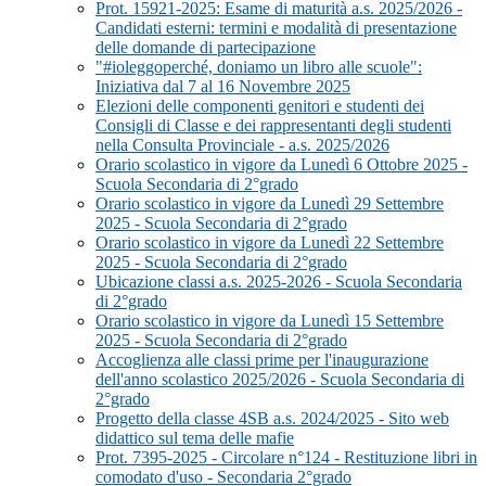
Prot. 15921-2025: Esame di maturità a.s. 2025/2026 -
Candidati esterni: termini e modalità di presentazione
delle domande di partecipazione
"#ioleggoperché, doniamo un libro alle scuole":
Iniziativa dal 7 al 16 Novembre 2025
Elezioni delle componenti genitori e studenti dei
Consigli di Classe e dei rappresentanti degli studenti
nella Consulta Provinciale - a.s. 2025/2026
Orario scolastico in vigore da Lunedì 6 Ottobre 2025 -
Scuola Secondaria di 2°grado
Orario scolastico in vigore da Lunedì 29 Settembre
2025 - Scuola Secondaria di 2°grado
Orario scolastico in vigore da Lunedì 22 Settembre
2025 - Scuola Secondaria di 2°grado
Ubicazione classi a.s. 2025-2026 - Scuola Secondaria
di 2°grado
Orario scolastico in vigore da Lunedì 15 Settembre
2025 - Scuola Secondaria di 2°grado
Accoglienza alle classi prime per l'inaugurazione
dell'anno scolastico 2025/2026 - Scuola Secondaria di
2°grado
Progetto della classe 4SB a.s. 2024/2025 - Sito web
didattico sul tema delle mafie
Prot. 7395-2025 - Circolare n°124 - Restituzione libri in
comodato d'uso - Secondaria 2°grado