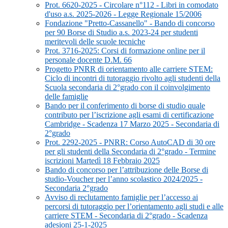
Prot. 6620-2025 - Circolare n°112 - Libri in comodato
d'uso a.s. 2025-2026 - Legge Regionale 15/2006
Fondazione "Pretto-Cassanello" - Bando di concorso
per 90 Borse di Studio a.s. 2023-24 per studenti
meritevoli delle scuole tecniche
Prot. 3716-2025: Corsi di formazione online per il
personale docente D.M. 66
Progetto PNRR di orientamento alle carriere STEM:
Ciclo di incontri di tutoraggio rivolto agli studenti della
Scuola secondaria di 2°grado con il coinvolgimento
delle famiglie
Bando per il conferimento di borse di studio quale
contributo per l’iscrizione agli esami di certificazione
Cambridge - Scadenza 17 Marzo 2025 - Secondaria di
2°grado
Prot. 2292-2025 - PNRR: Corso AutoCAD di 30 ore
per gli studenti della Secondaria di 2°grado - Termine
iscrizioni Martedì 18 Febbraio 2025
Bando di concorso per l’attribuzione delle Borse di
studio-Voucher per l’anno scolastico 2024/2025 -
Secondaria 2°grado
Avviso di reclutamento famiglie per l’accesso ai
percorsi di tutoraggio per l’orientamento agli studi e alle
carriere STEM - Secondaria di 2°grado - Scadenza
adesioni 25-1-2025