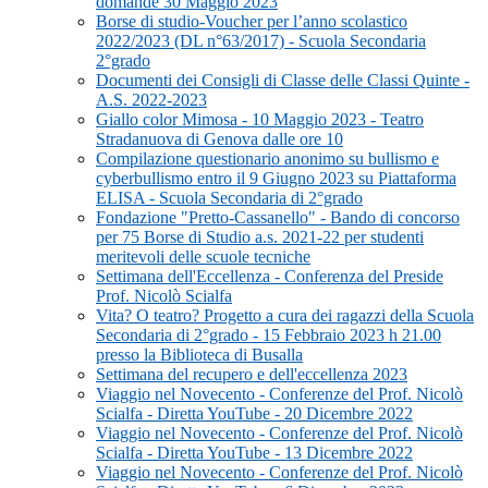
domande 30 Maggio 2023
Borse di studio-Voucher per l’anno scolastico
2022/2023 (DL n°63/2017) - Scuola Secondaria
2°grado
Documenti dei Consigli di Classe delle Classi Quinte -
A.S. 2022-2023
Giallo color Mimosa - 10 Maggio 2023 - Teatro
Stradanuova di Genova dalle ore 10
Compilazione questionario anonimo su bullismo e
cyberbullismo entro il 9 Giugno 2023 su Piattaforma
ELISA - Scuola Secondaria di 2°grado
Fondazione "Pretto-Cassanello" - Bando di concorso
per 75 Borse di Studio a.s. 2021-22 per studenti
meritevoli delle scuole tecniche
Settimana dell'Eccellenza - Conferenza del Preside
Prof. Nicolò Scialfa
Vita? O teatro? Progetto a cura dei ragazzi della Scuola
Secondaria di 2°grado - 15 Febbraio 2023 h 21.00
presso la Biblioteca di Busalla
Settimana del recupero e dell'eccellenza 2023
Viaggio nel Novecento - Conferenze del Prof. Nicolò
Scialfa - Diretta YouTube - 20 Dicembre 2022
Viaggio nel Novecento - Conferenze del Prof. Nicolò
Scialfa - Diretta YouTube - 13 Dicembre 2022
Viaggio nel Novecento - Conferenze del Prof. Nicolò