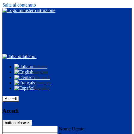
Salta al contenuto
Italiano
Italiano
English
Deutsch
Français
Español
Accedi
Accedi
button close
×
Nome Utente