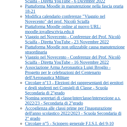
Scialfa - Diretta YouTube - 6 Dicembre 2022
Piattaforma Moodle in manutenzione nella fascia oraria
18-21
Modifica calendario conferenze "Viaggio nel
Novecento" del prof. Nicolò Scialfa
Piattaforma Moodle online al nuovo URL:
moodle.iovallescrivia.edu.it
Viaggio nel Novecento - Conferenze del Prof. Nicolò
Scialfa - Diretta YouTube - 23 Novembre 2022
Piattaforma Moodle non utlizzabile causa manutenzione
straordinaria
Viaggio nel Novecento - Conferenze del Prof. Nicolò
Scialfa - Diretta YouTube - 16 Novembre 2022
Associazione Arma Aeronautica Luigi Broglio -
Progetto per le celebrazioni del Centenario
dell'Aeronautica Militare
Circolare n°13 - Elezioni dei rappresentanti dei genitori
e degli studenti nei Consigli di Classe - Scuola
Secondaria di 2°grado
Nomina segretari di classe/interclasse/intersezione a.s.
2022/23 - Secondaria di 2°grado
Accoglienza alle classi prime per l'inaugurazione
dell'anno scolastico 2022/2023 - Scuola Secondaria di
2° grado
Circolare n°5 - Sciopero generale F.I.S.I. del 9-10