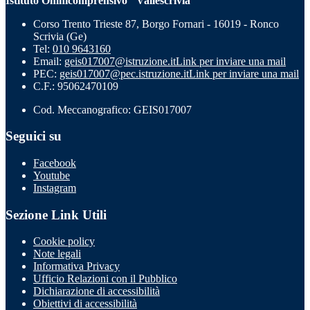
Istituto Omnicomprensivo "Vallescrivia"
Corso Trento Trieste 87, Borgo Fornari - 16019 - Ronco
Scrivia (Ge)
Tel:
010 9643160
Email:
geis017007@istruzione.it
Link per inviare una mail
PEC:
geis017007@pec.istruzione.it
Link per inviare una mail
C.F.: 95062470109
Cod. Meccanografico: GEIS017007
Seguici su
Facebook
Youtube
Instagram
Sezione Link Utili
Cookie policy
Note legali
Informativa Privacy
Ufficio Relazioni con il Pubblico
Dichiarazione di accessibilità
Obiettivi di accessibilità