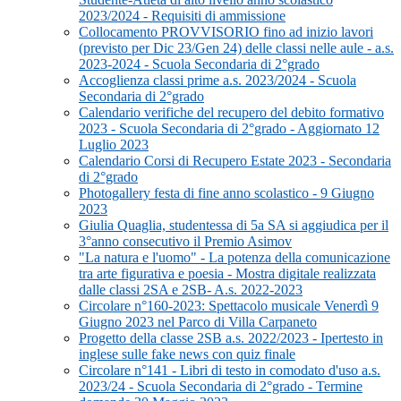
2023/2024 - Requisiti di ammissione
Collocamento PROVVISORIO fino ad inizio lavori
(previsto per Dic 23/Gen 24) delle classi nelle aule - a.s.
2023-2024 - Scuola Secondaria di 2°grado
Accoglienza classi prime a.s. 2023/2024 - Scuola
Secondaria di 2°grado
Calendario verifiche del recupero del debito formativo
2023 - Scuola Secondaria di 2°grado - Aggiornato 12
Luglio 2023
Calendario Corsi di Recupero Estate 2023 - Secondaria
di 2°grado
Photogallery festa di fine anno scolastico - 9 Giugno
2023
Giulia Quaglia, studentessa di 5a SA si aggiudica per il
3°anno consecutivo il Premio Asimov
"La natura e l'uomo" - La potenza della comunicazione
tra arte figurativa e poesia - Mostra digitale realizzata
dalle classi 2SA e 2SB- A.s. 2022-2023
Circolare n°160-2023: Spettacolo musicale Venerdì 9
Giugno 2023 nel Parco di Villa Carpaneto
Progetto della classe 2SB a.s. 2022/2023 - Ipertesto in
inglese sulle fake news con quiz finale
Circolare n°141 - Libri di testo in comodato d'uso a.s.
2023/24 - Scuola Secondaria di 2°grado - Termine