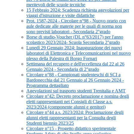
meritevoli delle scuole tecniche
15 Febbraio 2024: Scadenza richiesta agevolazioni per
viaggi d'istruzione e visite didattiche
Prot. 1587-2024 - Circolare n°98 - Nuovo orario con
aule dedicate alle materie per le quali di norma non
sono previsti laboratori - Secondaria 2°grado
Borse di studio-Voucher (DL n°63/2017) per l'anno
scolastico 2023/2024- Scuola Secondaria 2°grado
Lunedì 29 Gennaio 2024: Inaugurazione dei nuovi
laboratori di Elettronica e Telecomunicazioni nel nuovo
plesso della Palestra di Borgo Fornari
Settimana del recupero e dell'eccellenza dal 22 al 26
Gennaio 2024 - Secondaria di 2°grado
Circolare n°88 - Campionati studenteschi di SCI a
Bardonecchia dal 21 Gennaio al 26 Gennaio 2024 -
Programma dettagliato
Agevolazioni sul trasporto studenti Trenitalia e AMT
Circolare n°42: Decreto proclamazione e nomina degli
eletti rappresentanti nei Consigli di Classe a.s.
2023/2024 (componente alunni e genitori)
Circolare n°44 a.s. 2023/2024: Proclamazione degli
alunni eletti rappresentanti per la Consulta degli
Studenti biennio 2023/25
Circolare n°15 - Progetto didattico sperimentale
Studente-Atleta di alto livello anno scolastico