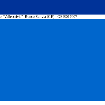
o "Vallescrivia"
Ronco Scrivia (GE) - GEIS017007