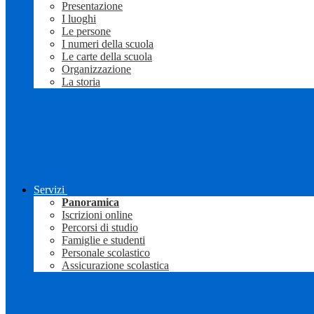
Presentazione
I luoghi
Le persone
I numeri della scuola
Le carte della scuola
Organizzazione
La storia
Servizi
Panoramica
Iscrizioni online
Percorsi di studio
Famiglie e studenti
Personale scolastico
Assicurazione scolastica