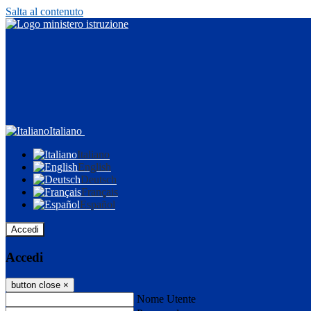
Salta al contenuto
Italiano
Italiano
English
Deutsch
Français
Español
Accedi
Accedi
button close
×
Nome Utente