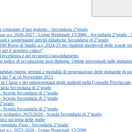
 in comodato d’uso gratuito - Secondaria 2°grado
d'uso a.s. 2026-2027 - Legge Regionale 15/2006 - Secondaria 2°grado 
uali e sospensione attività didattiche Secondaria di 2°grado
0 Borse di Studio a.s. 2024-25 per studenti meritevoli delle scuole te
er il pensiero critico”
'eccellenza e del recupero/consolidamento
 indice di occupazione post diploma. Ottime percentuali sulle immatrico
didati esterni: termini e modalità di presentazione delle domande di pa
va dal 7 al 16 Novembre 2025
 di Classe e dei rappresentanti degli studenti nella Consulta Provinciale
Scuola Secondaria di 2°grado
 - Scuola Secondaria di 2°grado
 - Scuola Secondaria di 2°grado
 2°grado
 - Scuola Secondaria di 2°grado
nno scolastico 2025/2026 - Scuola Secondaria di 2°grado
tico sul tema delle mafie
n comodato d'uso - Secondaria 2°grado
'uso a.s. 2025-2026 - Legge Regionale 15/2006