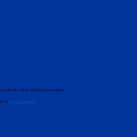
o indicato con le istruzioni necessarie.
ite la
Login Spaggiari