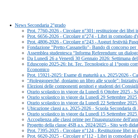
News Secondaria 2°grado
Prot. 7760-2026 - Circolare n°301: restituzione dei libri
Prot. 6656-2026 - Circolare n°274 - Libri in comodato 
Prot. 4806-2026 - Circolare n°243 - Auguri festività Pasq
Fondazione "Pretto-Cassanello"- Bando di concorso per 10
Assemblea studentesca “Informa Referendum: un dialogo p
Da Lunedì 26 a Venerdì 30 Gennaio 2026: Settimana dell
Eduscopio 2025-26: Ist. Tec. Tecnologico al 1°posto come
Economico
Prot. 15921-2025: Esame di maturità a.s. 2025/2026 - Can
"#ioleggoperché, doniamo un libro alle scuole": Iniziati
Elezioni delle componenti genitori e studenti dei Consigli
Orario scolastico in vigore da Lunedì 6 Ottobre 2025 - 
Orario scolastico in vigore da Lunedì 29 Settembre 2025
Orario scolastico in vigore da Lunedì 22 Settembre 2025
Ubicazione classi a.s. 2025-2026 - Scuola Secondaria di
Orario scolastico in vigore da Lunedì 15 Settembre 2025
Accoglienza alle classi prime per l'inaugurazione dell'a
Progetto della classe 4SB a.s. 2024/2025 - Sito web didat
Prot. 7395-2025 - Circolare n°124 - Restituzione libri i
Prot. 6620-2025 - Circolare n°112 - Libri in comodato d