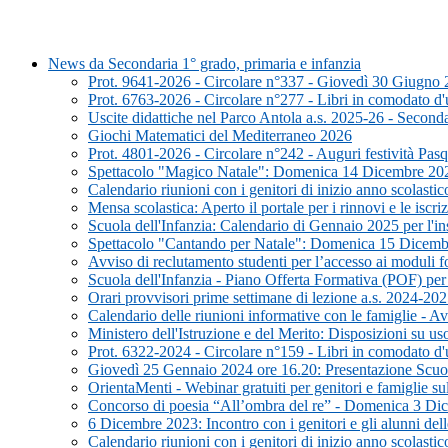
News da Secondaria 1° grado, primaria e infanzia
Prot. 9641-2026 - Circolare n°337 - Giovedì 30 Giugno 202
Prot. 6763-2026 - Circolare n°277 - Libri in comodato d
Uscite didattiche nel Parco Antola a.s. 2025-26 - Second
Giochi Matematici del Mediterraneo 2026
Prot. 4801-2026 - Circolare n°242 - Auguri festività Pasqu
Spettacolo "Magico Natale": Domenica 14 Dicembre 2025 
Calendario riunioni con i genitori di inizio anno scolast
Mensa scolastica: Aperto il portale per i rinnovi e le isc
Scuola dell'Infanzia: Calendario di Gennaio 2025 per l'in
Spettacolo "Cantando per Natale": Domenica 15 Dicembre
Avviso di reclutamento studenti per l’accesso ai moduli 
Scuola dell'Infanzia - Piano Offerta Formativa (POF) per
Orari provvisori prime settimane di lezione a.s. 2024-202
Calendario delle riunioni informative con le famiglie - A
Ministero dell'Istruzione e del Merito: Disposizioni su us
Prot. 6322-2024 - Circolare n°159 - Libri in comodato d
Giovedì 25 Gennaio 2024 ore 16.20: Presentazione Scuola 
OrientaMenti - Webinar gratuiti per genitori e famiglie su
Concorso di poesia “All’ombra del re” - Domenica 3 Di
6 Dicembre 2023: Incontro con i genitori e gli alunni del
Calendario riunioni con i genitori di inizio anno scolasti