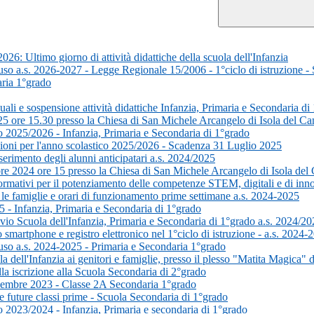
6: Ultimo giorno di attività didattiche della scuola dell'Infanzia
'uso a.s. 2026-2027 - Legge Regionale 15/2006 - 1°ciclo di istruzione 
aria 1°grado
ali e sospensione attività didattiche Infanzia, Primaria e Secondaria di
ore 15.30 presso la Chiesa di San Michele Arcangelo di Isola del Ca
ico 2025/2026 - Infanzia, Primaria e Secondaria di 1°grado
rizioni per l'anno scolastico 2025/2026 - Scadenza 31 Luglio 2025
serimento degli alunni anticipatari a.s. 2024/2025
 2024 ore 15 presso la Chiesa di San Michele Arcangelo di Isola del
formativi per il potenziamento delle competenze STEM, digitali e di in
 le famiglie e orari di funzionamento prime settimane a.s. 2024-2025
5 - Infanzia, Primaria e Secondaria di 1°grado
vvio Scuola dell'Infanzia, Primaria e Secondaria di 1°grado a.s. 2024/2
o smartphone e registro elettronico nel 1°ciclo di istruzione - a.s. 2024-
'uso a.s. 2024-2025 - Primaria e Secondaria 1°grado
dell'Infanzia ai genitori e famiglie, presso il plesso "Matita Magica" 
lla iscrizione alla Scuola Secondaria di 2°grado
cembre 2023 - Classe 2A Secondaria 1°grado
le future classi prime - Scuola Secondaria di 1°grado
co 2023/2024 - Infanzia, Primaria e secondaria di 1°grado