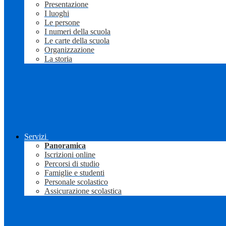
Presentazione
I luoghi
Le persone
I numeri della scuola
Le carte della scuola
Organizzazione
La storia
Servizi
Panoramica
Iscrizioni online
Percorsi di studio
Famiglie e studenti
Personale scolastico
Assicurazione scolastica