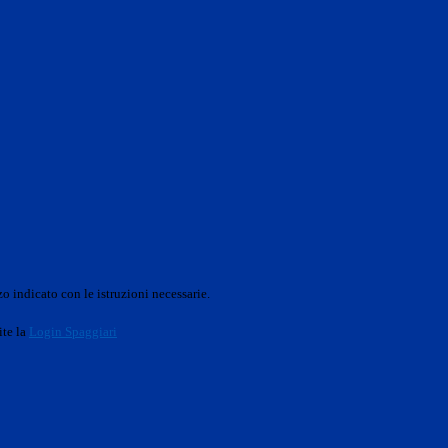
o indicato con le istruzioni necessarie.
ite la
Login Spaggiari