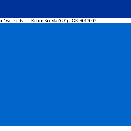
o "Vallescrivia"
Ronco Scrivia (GE) - GEIS017007