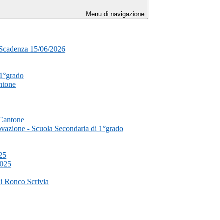
Menu di navigazione
- Scadenza 15/06/2026
 1°grado
ntone
 Cantone
novazione - Scuola Secondaria di 1°grado
025
2025
di Ronco Scrivia