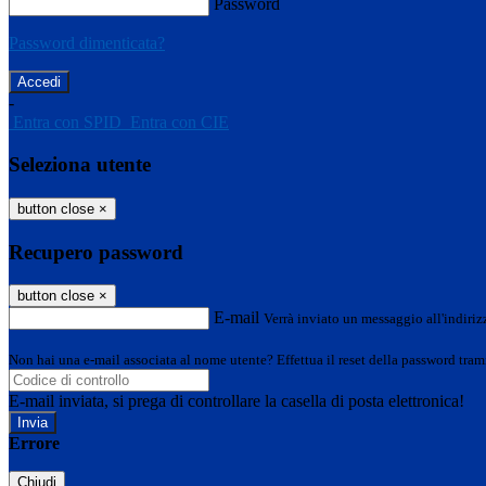
Password
Password dimenticata?
-
Entra con SPID
Entra con CIE
Seleziona utente
button close
×
Recupero password
button close
×
E-mail
Verrà inviato un messaggio all'indirizz
Non hai una e-mail associata al nome utente? Effettua il reset della password tram
E-mail inviata, si prega di controllare la casella di posta elettronica!
Errore
Chiudi