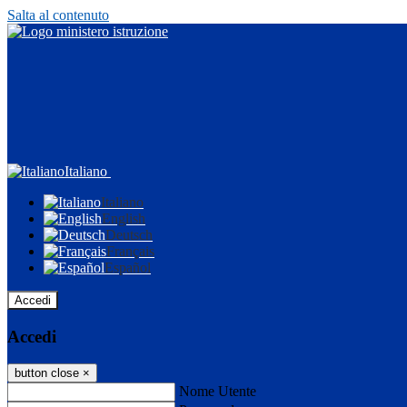
Salta al contenuto
Italiano
Italiano
English
Deutsch
Français
Español
Accedi
Accedi
button close
×
Nome Utente