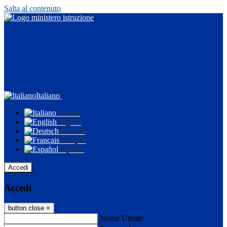
Salta al contenuto
Italiano
Italiano
English
Deutsch
Français
Español
Accedi
Accedi
button close
×
Nome Utente