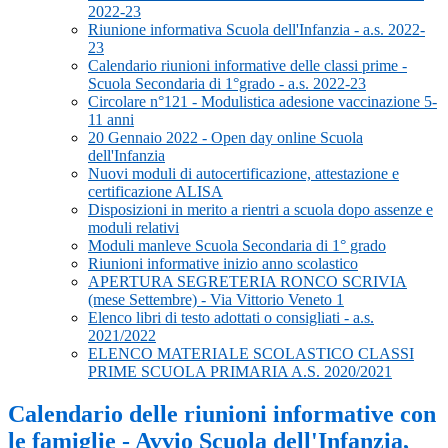
2022-23
Riunione informativa Scuola dell'Infanzia - a.s. 2022-
23
Calendario riunioni informative delle classi prime -
Scuola Secondaria di 1°grado - a.s. 2022-23
Circolare n°121 - Modulistica adesione vaccinazione 5-
11 anni
20 Gennaio 2022 - Open day online Scuola
dell'Infanzia
Nuovi moduli di autocertificazione, attestazione e
certificazione ALISA
Disposizioni in merito a rientri a scuola dopo assenze e
moduli relativi
Moduli manleve Scuola Secondaria di 1° grado
Riunioni informative inizio anno scolastico
APERTURA SEGRETERIA RONCO SCRIVIA
(mese Settembre) - Via Vittorio Veneto 1
Elenco libri di testo adottati o consigliati - a.s.
2021/2022
ELENCO MATERIALE SCOLASTICO CLASSI
PRIME SCUOLA PRIMARIA A.S. 2020/2021
Calendario delle riunioni informative con
le famiglie - Avvio Scuola dell'Infanzia,