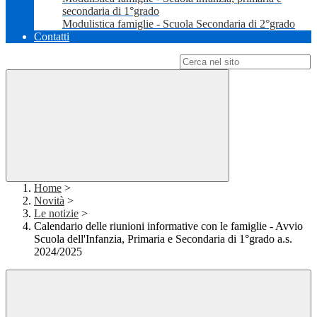
secondaria di 1°grado
Modulistica famiglie - Scuola Secondaria di 2°grado
Contatti
Campo di ricerca per le pagine del sito
Home
>
Novità
>
Le notizie
>
Calendario delle riunioni informative con le famiglie - Avvio
Scuola dell'Infanzia, Primaria e Secondaria di 1°grado a.s.
2024/2025