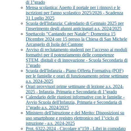
di 1°grado
Mensa scolastica: Aperto il portale per i rinnovi e le
iscrizioni per l'anno scolastico 2025/2026 - Scadenza
31 Luglio 2025
Scuola dell'Infanzia: Calendario di Gennaio 2025 per
l'inserimento degli alunni anticipatari a.s. 2024/2025
Spettacolo "Cantando per Natale": Domenica 15
Dicembre 2024 ore 15 presso la Chiesa di San Michele
Arcangelo di Isola del Cantone
Avviso di reclutamento studenti per l’accesso ai moduli
formativi per il potenziamento delle competenze
STEM, digitali e di innovazione - Scuola Secondaria di
1°grado
Scuola dell'Infanzia - Piano Offerta Formativa (POF)
per le famiglie e orari di funzionamento prime settimane
a.s. 2024-2025
Orari provvisori prime settimane di lezione a.s. 2024-
2025 - Infanzia, Primaria e Secondaria di 1°grado
Calendario delle riunioni informative con le famiglie -
Avvio Scuola dell'Infanzia, Primaria e Secondaria di
1°grado a.s. 2024/2025
Ministero dell'Istruzione e del Merito: Disposizioni su
uso smartphone e registro elettronico nel 1°ciclo di
istruzione - a.s. 2024-2025
Prot. 6322-2024 - Circolare n°159 - Libri in comodato