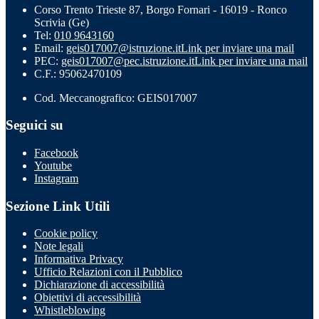
Corso Trento Trieste 87, Borgo Fornari - 16019 - Ronco
Scrivia (Ge)
Tel:
010 9643160
Email:
geis017007@istruzione.it
Link per inviare una mail
PEC:
geis017007@pec.istruzione.it
Link per inviare una mail
C.F.: 95062470109
Cod. Meccanografico: GEIS017007
Seguici su
Facebook
Youtube
Instagram
Sezione Link Utili
Cookie policy
Note legali
Informativa Privacy
Ufficio Relazioni con il Pubblico
Dichiarazione di accessibilità
Obiettivi di accessibilità
Whistleblowing