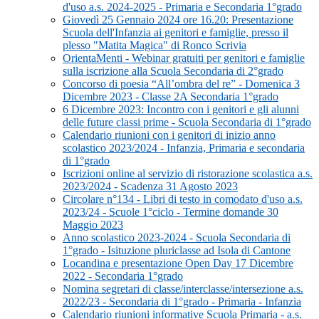
d'uso a.s. 2024-2025 - Primaria e Secondaria 1°grado
Giovedì 25 Gennaio 2024 ore 16.20: Presentazione
Scuola dell'Infanzia ai genitori e famiglie, presso il
plesso "Matita Magica" di Ronco Scrivia
OrientaMenti - Webinar gratuiti per genitori e famiglie
sulla iscrizione alla Scuola Secondaria di 2°grado
Concorso di poesia “All’ombra del re” - Domenica 3
Dicembre 2023 - Classe 2A Secondaria 1°grado
6 Dicembre 2023: Incontro con i genitori e gli alunni
delle future classi prime - Scuola Secondaria di 1°grado
Calendario riunioni con i genitori di inizio anno
scolastico 2023/2024 - Infanzia, Primaria e secondaria
di 1°grado
Iscrizioni online al servizio di ristorazione scolastica a.s.
2023/2024 - Scadenza 31 Agosto 2023
Circolare n°134 - Libri di testo in comodato d'uso a.s.
2023/24 - Scuole 1°ciclo - Termine domande 30
Maggio 2023
Anno scolastico 2023-2024 - Scuola Secondaria di
1°grado - Isituzione pluriclasse ad Isola di Cantone
Locandina e presentazione Open Day 17 Dicembre
2022 - Secondaria 1°grado
Nomina segretari di classe/interclasse/intersezione a.s.
2022/23 - Secondaria di 1°grado - Primaria - Infanzia
Calendario riunioni informative Scuola Primaria - a.s.