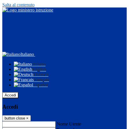
Salta al contenuto
Italiano
Italiano
English
Deutsch
Français
Español
Accedi
Accedi
button close
×
Nome Utente