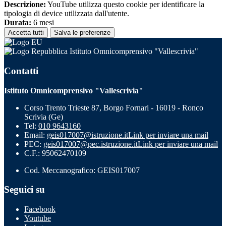
Descrizione:
YouTube utilizza questo cookie per identificare la
tipologia di device utilizzata dall'utente.
Durata:
6 mesi
Accetta tutti
Salva le preferenze
Istituto Omnicomprensivo "Vallescrivia"
Contatti
Istituto Omnicomprensivo "Vallescrivia"
Corso Trento Trieste 87, Borgo Fornari - 16019 - Ronco
Scrivia (Ge)
Tel:
010 9643160
Email:
geis017007@istruzione.it
Link per inviare una mail
PEC:
geis017007@pec.istruzione.it
Link per inviare una mail
C.F.: 95062470109
Cod. Meccanografico: GEIS017007
Seguici su
Facebook
Youtube