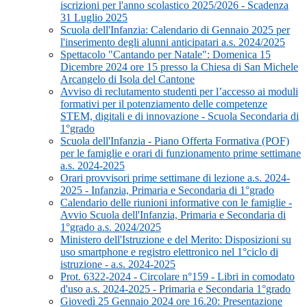
iscrizioni per l'anno scolastico 2025/2026 - Scadenza
31 Luglio 2025
Scuola dell'Infanzia: Calendario di Gennaio 2025 per
l'inserimento degli alunni anticipatari a.s. 2024/2025
Spettacolo "Cantando per Natale": Domenica 15
Dicembre 2024 ore 15 presso la Chiesa di San Michele
Arcangelo di Isola del Cantone
Avviso di reclutamento studenti per l’accesso ai moduli
formativi per il potenziamento delle competenze
STEM, digitali e di innovazione - Scuola Secondaria di
1°grado
Scuola dell'Infanzia - Piano Offerta Formativa (POF)
per le famiglie e orari di funzionamento prime settimane
a.s. 2024-2025
Orari provvisori prime settimane di lezione a.s. 2024-
2025 - Infanzia, Primaria e Secondaria di 1°grado
Calendario delle riunioni informative con le famiglie -
Avvio Scuola dell'Infanzia, Primaria e Secondaria di
1°grado a.s. 2024/2025
Ministero dell'Istruzione e del Merito: Disposizioni su
uso smartphone e registro elettronico nel 1°ciclo di
istruzione - a.s. 2024-2025
Prot. 6322-2024 - Circolare n°159 - Libri in comodato
d'uso a.s. 2024-2025 - Primaria e Secondaria 1°grado
Giovedì 25 Gennaio 2024 ore 16.20: Presentazione