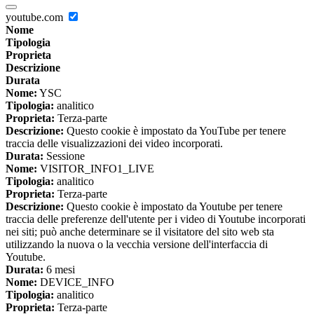
youtube.com
Nome
Tipologia
Proprieta
Descrizione
Durata
Nome:
YSC
Tipologia:
analitico
Proprieta:
Terza-parte
Descrizione:
Questo cookie è impostato da YouTube per tenere
traccia delle visualizzazioni dei video incorporati.
Durata:
Sessione
Nome:
VISITOR_INFO1_LIVE
Tipologia:
analitico
Proprieta:
Terza-parte
Descrizione:
Questo cookie è impostato da Youtube per tenere
traccia delle preferenze dell'utente per i video di Youtube incorporati
nei siti; può anche determinare se il visitatore del sito web sta
utilizzando la nuova o la vecchia versione dell'interfaccia di
Youtube.
Durata:
6 mesi
Nome:
DEVICE_INFO
Tipologia:
analitico
Proprieta:
Terza-parte