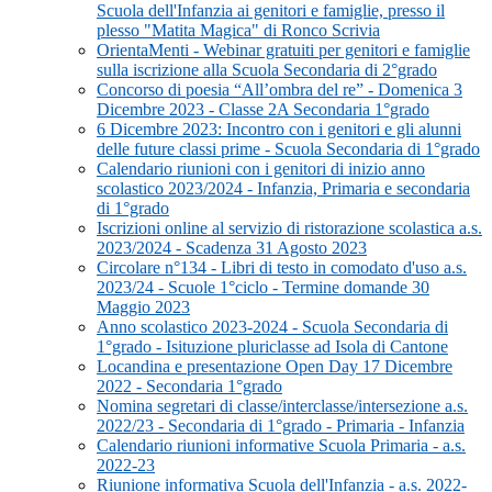
Scuola dell'Infanzia ai genitori e famiglie, presso il
plesso "Matita Magica" di Ronco Scrivia
OrientaMenti - Webinar gratuiti per genitori e famiglie
sulla iscrizione alla Scuola Secondaria di 2°grado
Concorso di poesia “All’ombra del re” - Domenica 3
Dicembre 2023 - Classe 2A Secondaria 1°grado
6 Dicembre 2023: Incontro con i genitori e gli alunni
delle future classi prime - Scuola Secondaria di 1°grado
Calendario riunioni con i genitori di inizio anno
scolastico 2023/2024 - Infanzia, Primaria e secondaria
di 1°grado
Iscrizioni online al servizio di ristorazione scolastica a.s.
2023/2024 - Scadenza 31 Agosto 2023
Circolare n°134 - Libri di testo in comodato d'uso a.s.
2023/24 - Scuole 1°ciclo - Termine domande 30
Maggio 2023
Anno scolastico 2023-2024 - Scuola Secondaria di
1°grado - Isituzione pluriclasse ad Isola di Cantone
Locandina e presentazione Open Day 17 Dicembre
2022 - Secondaria 1°grado
Nomina segretari di classe/interclasse/intersezione a.s.
2022/23 - Secondaria di 1°grado - Primaria - Infanzia
Calendario riunioni informative Scuola Primaria - a.s.
2022-23
Riunione informativa Scuola dell'Infanzia - a.s. 2022-