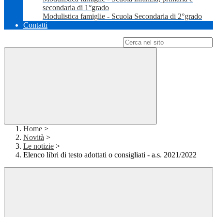
secondaria di 1°grado
Modulistica famiglie - Scuola Secondaria di 2°grado
Contatti
Campo di ricerca per le pagine del sito
Home
>
Novità
>
Le notizie
>
Elenco libri di testo adottati o consigliati - a.s. 2021/2022