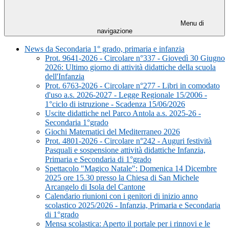
Menu di
navigazione
News da Secondaria 1° grado, primaria e infanzia
Prot. 9641-2026 - Circolare n°337 - Giovedì 30 Giugno
2026: Ultimo giorno di attività didattiche della scuola
dell'Infanzia
Prot. 6763-2026 - Circolare n°277 - Libri in comodato
d'uso a.s. 2026-2027 - Legge Regionale 15/2006 -
1°ciclo di istruzione - Scadenza 15/06/2026
Uscite didattiche nel Parco Antola a.s. 2025-26 -
Secondaria 1°grado
Giochi Matematici del Mediterraneo 2026
Prot. 4801-2026 - Circolare n°242 - Auguri festività
Pasquali e sospensione attività didattiche Infanzia,
Primaria e Secondaria di 1°grado
Spettacolo "Magico Natale": Domenica 14 Dicembre
2025 ore 15.30 presso la Chiesa di San Michele
Arcangelo di Isola del Cantone
Calendario riunioni con i genitori di inizio anno
scolastico 2025/2026 - Infanzia, Primaria e Secondaria
di 1°grado
Mensa scolastica: Aperto il portale per i rinnovi e le