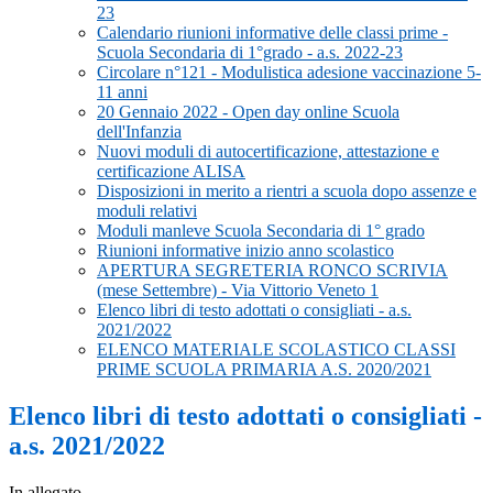
23
Calendario riunioni informative delle classi prime -
Scuola Secondaria di 1°grado - a.s. 2022-23
Circolare n°121 - Modulistica adesione vaccinazione 5-
11 anni
20 Gennaio 2022 - Open day online Scuola
dell'Infanzia
Nuovi moduli di autocertificazione, attestazione e
certificazione ALISA
Disposizioni in merito a rientri a scuola dopo assenze e
moduli relativi
Moduli manleve Scuola Secondaria di 1° grado
Riunioni informative inizio anno scolastico
APERTURA SEGRETERIA RONCO SCRIVIA
(mese Settembre) - Via Vittorio Veneto 1
Elenco libri di testo adottati o consigliati - a.s.
2021/2022
ELENCO MATERIALE SCOLASTICO CLASSI
PRIME SCUOLA PRIMARIA A.S. 2020/2021
Elenco libri di testo adottati o consigliati -
a.s. 2021/2022
In allegato.