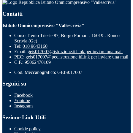
Istituto Omnicomprensivo "Vallescrivia"
Contatti
Istituto Omnicomprensivo "Vallescrivia"
Corso Trento Trieste 87, Borgo Fornari - 16019 - Ronco
Scrivia (Ge)
Tel:
010 9643160
Email:
geis017007@istruzione.it
Link per inviare una mail
PEC:
geis017007@pec.istruzione.it
Link per inviare una mail
C.F.: 95062470109
Cod. Meccanografico: GEIS017007
Seguici su
Facebook
Youtube
Instagram
Sezione Link Utili
Cookie policy