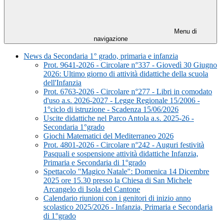
Menu di
navigazione
News da Secondaria 1° grado, primaria e infanzia
Prot. 9641-2026 - Circolare n°337 - Giovedì 30 Giugno
2026: Ultimo giorno di attività didattiche della scuola
dell'Infanzia
Prot. 6763-2026 - Circolare n°277 - Libri in comodato
d'uso a.s. 2026-2027 - Legge Regionale 15/2006 -
1°ciclo di istruzione - Scadenza 15/06/2026
Uscite didattiche nel Parco Antola a.s. 2025-26 -
Secondaria 1°grado
Giochi Matematici del Mediterraneo 2026
Prot. 4801-2026 - Circolare n°242 - Auguri festività
Pasquali e sospensione attività didattiche Infanzia,
Primaria e Secondaria di 1°grado
Spettacolo "Magico Natale": Domenica 14 Dicembre
2025 ore 15.30 presso la Chiesa di San Michele
Arcangelo di Isola del Cantone
Calendario riunioni con i genitori di inizio anno
scolastico 2025/2026 - Infanzia, Primaria e Secondaria
di 1°grado