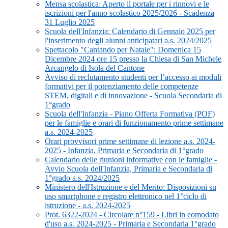
Mensa scolastica: Aperto il portale per i rinnovi e le
iscrizioni per l'anno scolastico 2025/2026 - Scadenza
31 Luglio 2025
Scuola dell'Infanzia: Calendario di Gennaio 2025 per
l'inserimento degli alunni anticipatari a.s. 2024/2025
Spettacolo "Cantando per Natale": Domenica 15
Dicembre 2024 ore 15 presso la Chiesa di San Michele
Arcangelo di Isola del Cantone
Avviso di reclutamento studenti per l’accesso ai moduli
formativi per il potenziamento delle competenze
STEM, digitali e di innovazione - Scuola Secondaria di
1°grado
Scuola dell'Infanzia - Piano Offerta Formativa (POF)
per le famiglie e orari di funzionamento prime settimane
a.s. 2024-2025
Orari provvisori prime settimane di lezione a.s. 2024-
2025 - Infanzia, Primaria e Secondaria di 1°grado
Calendario delle riunioni informative con le famiglie -
Avvio Scuola dell'Infanzia, Primaria e Secondaria di
1°grado a.s. 2024/2025
Ministero dell'Istruzione e del Merito: Disposizioni su
uso smartphone e registro elettronico nel 1°ciclo di
istruzione - a.s. 2024-2025
Prot. 6322-2024 - Circolare n°159 - Libri in comodato
d'uso a.s. 2024-2025 - Primaria e Secondaria 1°grado