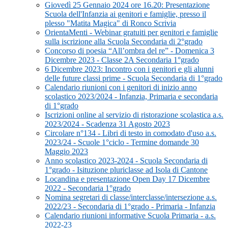
Giovedì 25 Gennaio 2024 ore 16.20: Presentazione
Scuola dell'Infanzia ai genitori e famiglie, presso il
plesso "Matita Magica" di Ronco Scrivia
OrientaMenti - Webinar gratuiti per genitori e famiglie
sulla iscrizione alla Scuola Secondaria di 2°grado
Concorso di poesia “All’ombra del re” - Domenica 3
Dicembre 2023 - Classe 2A Secondaria 1°grado
6 Dicembre 2023: Incontro con i genitori e gli alunni
delle future classi prime - Scuola Secondaria di 1°grado
Calendario riunioni con i genitori di inizio anno
scolastico 2023/2024 - Infanzia, Primaria e secondaria
di 1°grado
Iscrizioni online al servizio di ristorazione scolastica a.s.
2023/2024 - Scadenza 31 Agosto 2023
Circolare n°134 - Libri di testo in comodato d'uso a.s.
2023/24 - Scuole 1°ciclo - Termine domande 30
Maggio 2023
Anno scolastico 2023-2024 - Scuola Secondaria di
1°grado - Isituzione pluriclasse ad Isola di Cantone
Locandina e presentazione Open Day 17 Dicembre
2022 - Secondaria 1°grado
Nomina segretari di classe/interclasse/intersezione a.s.
2022/23 - Secondaria di 1°grado - Primaria - Infanzia
Calendario riunioni informative Scuola Primaria - a.s.
2022-23