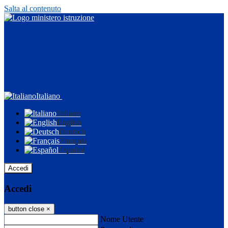
Salta al contenuto
Italiano
Italiano
English
Deutsch
Français
Español
Accedi
Accedi
button close
×
Nome Utente