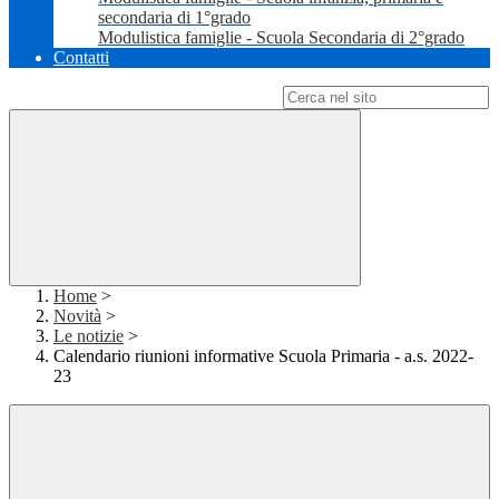
secondaria di 1°grado
Modulistica famiglie - Scuola Secondaria di 2°grado
Contatti
Campo di ricerca per le pagine del sito
Home
>
Novità
>
Le notizie
>
Calendario riunioni informative Scuola Primaria - a.s. 2022-
23