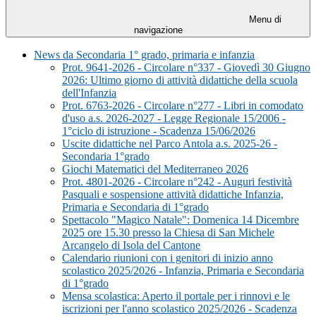
Menu di
navigazione
News da Secondaria 1° grado, primaria e infanzia
Prot. 9641-2026 - Circolare n°337 - Giovedì 30 Giugno
2026: Ultimo giorno di attività didattiche della scuola
dell'Infanzia
Prot. 6763-2026 - Circolare n°277 - Libri in comodato
d'uso a.s. 2026-2027 - Legge Regionale 15/2006 -
1°ciclo di istruzione - Scadenza 15/06/2026
Uscite didattiche nel Parco Antola a.s. 2025-26 -
Secondaria 1°grado
Giochi Matematici del Mediterraneo 2026
Prot. 4801-2026 - Circolare n°242 - Auguri festività
Pasquali e sospensione attività didattiche Infanzia,
Primaria e Secondaria di 1°grado
Spettacolo "Magico Natale": Domenica 14 Dicembre
2025 ore 15.30 presso la Chiesa di San Michele
Arcangelo di Isola del Cantone
Calendario riunioni con i genitori di inizio anno
scolastico 2025/2026 - Infanzia, Primaria e Secondaria
di 1°grado
Mensa scolastica: Aperto il portale per i rinnovi e le
iscrizioni per l'anno scolastico 2025/2026 - Scadenza