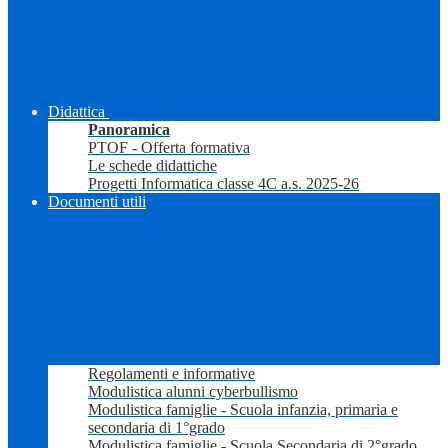
Didattica
Panoramica
PTOF - Offerta formativa
Le schede didattiche
Progetti Informatica classe 4C a.s. 2025-26
Documenti utili
Regolamenti e informative
Modulistica alunni cyberbullismo
Modulistica famiglie - Scuola infanzia, primaria e
secondaria di 1°grado
Modulistica famiglie - Scuola Secondaria di 2°grado