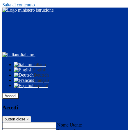
Salta al contenuto
Italiano
Italiano
English
Deutsch
Français
Español
Accedi
Accedi
button close
×
Nome Utente