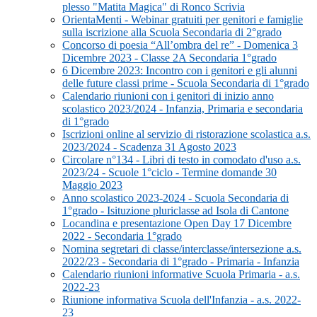
plesso "Matita Magica" di Ronco Scrivia
OrientaMenti - Webinar gratuiti per genitori e famiglie
sulla iscrizione alla Scuola Secondaria di 2°grado
Concorso di poesia “All’ombra del re” - Domenica 3
Dicembre 2023 - Classe 2A Secondaria 1°grado
6 Dicembre 2023: Incontro con i genitori e gli alunni
delle future classi prime - Scuola Secondaria di 1°grado
Calendario riunioni con i genitori di inizio anno
scolastico 2023/2024 - Infanzia, Primaria e secondaria
di 1°grado
Iscrizioni online al servizio di ristorazione scolastica a.s.
2023/2024 - Scadenza 31 Agosto 2023
Circolare n°134 - Libri di testo in comodato d'uso a.s.
2023/24 - Scuole 1°ciclo - Termine domande 30
Maggio 2023
Anno scolastico 2023-2024 - Scuola Secondaria di
1°grado - Isituzione pluriclasse ad Isola di Cantone
Locandina e presentazione Open Day 17 Dicembre
2022 - Secondaria 1°grado
Nomina segretari di classe/interclasse/intersezione a.s.
2022/23 - Secondaria di 1°grado - Primaria - Infanzia
Calendario riunioni informative Scuola Primaria - a.s.
2022-23
Riunione informativa Scuola dell'Infanzia - a.s. 2022-
23