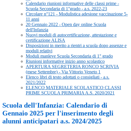
Calendario riunioni informative delle classi prime -
Scuola Secondaria di 1°grado - a.s. 2022-23
Circolare n°121 - Modulistica adesione vaccinazione 5-
11 anni
20 Gennaio 2022 - Open day online Scuola
dell'Infanzia
Nuovi moduli di autocertificazione, attestazione e
certificazione ALISA
Disposizioni in merito a rientri a scuola dopo assenze e
moduli relativi
Moduli manleve Scuola Secondaria di 1° grado
Riunioni informative inizio anno scolastico
APERTURA SEGRETERIA RONCO SCRIVIA
(mese Settembre) - Via Vittorio Veneto 1
Elenco libri di testo adottati o consigliati - a.s.
2021/2022
ELENCO MATERIALE SCOLASTICO CLASSI
PRIME SCUOLA PRIMARIA A.S. 2020/2021
Scuola dell'Infanzia: Calendario di
Gennaio 2025 per l'inserimento degli
alunni anticipatari a.s. 2024/2025