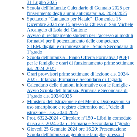
31 Luglio 2025
Scuola dell'Infanzia: Calendario di Gennaio 2025 per
l'inserimento degli alunni anticipatari a.s. 2024/2025
Spettacolo "Cantando per Natale": Domenica 15
Dicembre 2024 ore 15 presso la Chiesa di San Michele
Arcangelo di Isola del Cantone
Avviso di reclutamento studenti per l’accesso ai moduli
formativi per il potenziamento delle competenze
STEM, digitali e di innovazione - Scuola Secondaria di
1°grado
Scuola dell'Infanzia - Piano Offerta Formativa (POF)
per le famiglie e orari di funzionamento prime settimane
a.s. 2024-2025
Orari provvisori prime settimane di lezione a.s. 2024-
2025 - Infanzia, Primaria e Secondaria di 1°grado
Calendario delle riunioni informative con le famiglie -
Avvio Scuola dell'Infanzia, Primaria e Secondaria di
1°grado a.s. 2024/2025
Ministero dell'Istruzione e del Merito: Disposizioni su
uso smartphone e registro elettronico nel 1°ciclo di
istruzione - a.s. 2024-2025
Prot. 6322-2024 - Circolare n°159 - Libri in comodato
d'uso a.s. 2024-2025 - Primaria e Secondaria 1°grado
Giovedì 25 Gennaio 2024 ore 16.20: Presentazione
Scuola dell'Infanzia ai genitori e famiglie, presso il