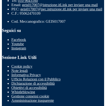
Tel:
010 9643160
Email:
geis017007@istruzione.it
Link per inviare una mail
PEC:
geis017007@pec.istruzione.it
Link per inviare una mail
C.F.: 95062470109
Cod. Meccanografico: GEIS017007
Seguici su
Facebook
Youtube
Instagram
Sezione Link Utili
Cookie policy
Note legali
Informativa Privacy
Ufficio Relazioni con il Pubblico
Dichiarazione di accessibilità
Obiettivi di accessibilità
Whistleblowing
Gestione consensi cookie
Amministrazione trasparente