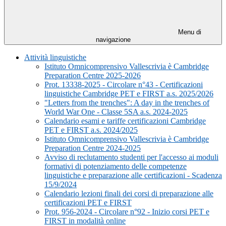
Menu di
navigazione
Attività linguistiche
Istituto Omnicomprensivo Vallescrivia è Cambridge
Preparation Centre 2025-2026
Prot. 13338-2025 - Circolare n°43 - Certificazioni
linguistiche Cambridge PET e FIRST a.s. 2025/2026
"Letters from the trenches": A day in the trenches of
World War One - Classe 5SA a.s. 2024-2025
Calendario esami e tariffe certificazioni Cambridge
PET e FIRST a.s. 2024/2025
Istituto Omnicomprensivo Vallescrivia è Cambridge
Preparation Centre 2024-2025
Avviso di reclutamento studenti per l'accesso ai moduli
formativi di potenziamento delle competenze
linguistiche e preparazione alle certificazioni - Scadenza
15/9/2024
Calendario lezioni finali dei corsi di preparazione alle
certificazioni PET e FIRST
Prot. 956-2024 - Circolare n°92 - Inizio corsi PET e
FIRST in modalità online