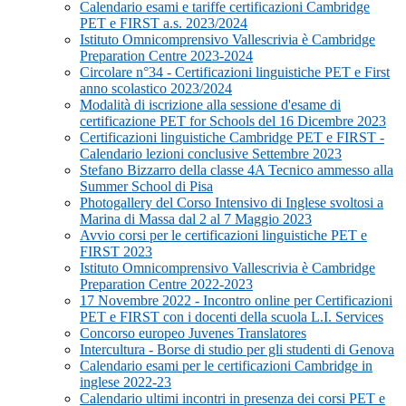
Calendario esami e tariffe certificazioni Cambridge
PET e FIRST a.s. 2023/2024
Istituto Omnicomprensivo Vallescrivia è Cambridge
Preparation Centre 2023-2024
Circolare n°34 - Certificazioni linguistiche PET e First
anno scolastico 2023/2024
Modalità di iscrizione alla sessione d'esame di
certificazione PET for Schools del 16 Dicembre 2023
Certificazioni linguistiche Cambridge PET e FIRST -
Calendario lezioni conclusive Settembre 2023
Stefano Bizzarro della classe 4A Tecnico ammesso alla
Summer School di Pisa
Photogallery del Corso Intensivo di Inglese svoltosi a
Marina di Massa dal 2 al 7 Maggio 2023
Avvio corsi per le certificazioni linguistiche PET e
FIRST 2023
Istituto Omnicomprensivo Vallescrivia è Cambridge
Preparation Centre 2022-2023
17 Novembre 2022 - Incontro online per Certificazioni
PET e FIRST con i docenti della scuola L.I. Services
Concorso europeo Juvenes Translatores
Intercultura - Borse di studio per gli studenti di Genova
Calendario esami per le certificazioni Cambridge in
inglese 2022-23
Calendario ultimi incontri in presenza dei corsi PET e