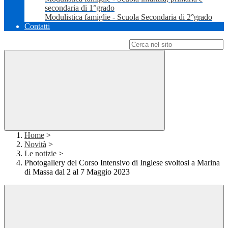
secondaria di 1°grado
Modulistica famiglie - Scuola Secondaria di 2°grado
Contatti
Campo di ricerca per le pagine del sito
Home
>
Novità
>
Le notizie
>
Photogallery del Corso Intensivo di Inglese svoltosi a Marina
di Massa dal 2 al 7 Maggio 2023