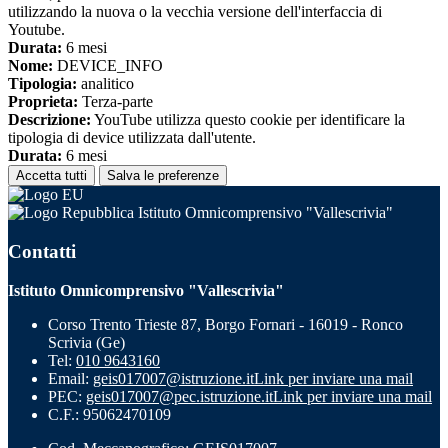
utilizzando la nuova o la vecchia versione dell'interfaccia di
Youtube.
Durata:
6 mesi
Nome:
DEVICE_INFO
Tipologia:
analitico
Proprieta:
Terza-parte
Descrizione:
YouTube utilizza questo cookie per identificare la
tipologia di device utilizzata dall'utente.
Durata:
6 mesi
Accetta tutti
Salva le preferenze
Istituto Omnicomprensivo "Vallescrivia"
Contatti
Istituto Omnicomprensivo "Vallescrivia"
Corso Trento Trieste 87, Borgo Fornari - 16019 - Ronco
Scrivia (Ge)
Tel:
010 9643160
Email:
geis017007@istruzione.it
Link per inviare una mail
PEC:
geis017007@pec.istruzione.it
Link per inviare una mail
C.F.: 95062470109