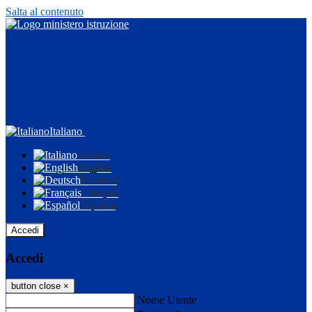
Salta al contenuto
Italiano
Italiano
English
Deutsch
Français
Español
Accedi
Accedi
button close
×
Nome Utente