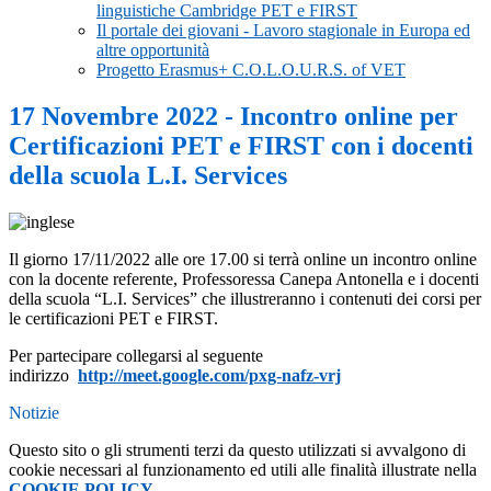
linguistiche Cambridge PET e FIRST
Il portale dei giovani - Lavoro stagionale in Europa ed
altre opportunità
Progetto Erasmus+ C.O.L.O.U.R.S. of VET
17 Novembre 2022 - Incontro online per
Certificazioni PET e FIRST con i docenti
della scuola L.I. Services
Il giorno 17/11/2022 alle ore 17.00 si terrà online un incontro online
con la docente referente, Professoressa Canepa Antonella e i docenti
della scuola “L.I. Services” che illustreranno i contenuti dei corsi per
le certificazioni PET e FIRST.
Per partecipare collegarsi al seguente
indirizzo
http://meet.google.com/pxg-
nafz-vrj
Notizie
Questo sito o gli strumenti terzi da questo utilizzati si avvalgono di
cookie necessari al funzionamento ed utili alle finalità illustrate nella
COOKIE POLICY
.