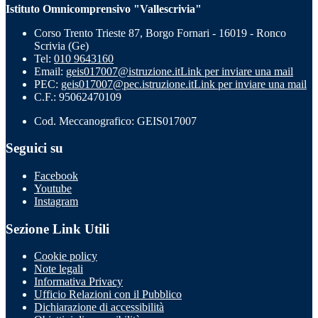
Istituto Omnicomprensivo "Vallescrivia"
Corso Trento Trieste 87, Borgo Fornari - 16019 - Ronco
Scrivia (Ge)
Tel:
010 9643160
Email:
geis017007@istruzione.it
Link per inviare una mail
PEC:
geis017007@pec.istruzione.it
Link per inviare una mail
C.F.: 95062470109
Cod. Meccanografico: GEIS017007
Seguici su
Facebook
Youtube
Instagram
Sezione Link Utili
Cookie policy
Note legali
Informativa Privacy
Ufficio Relazioni con il Pubblico
Dichiarazione di accessibilità