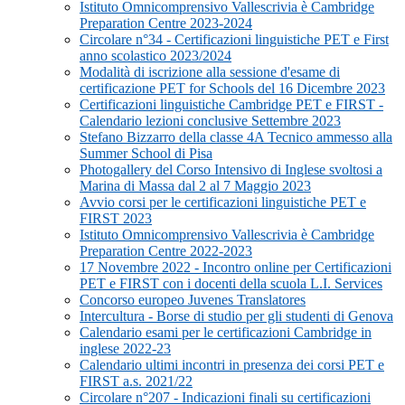
Istituto Omnicomprensivo Vallescrivia è Cambridge
Preparation Centre 2023-2024
Circolare n°34 - Certificazioni linguistiche PET e First
anno scolastico 2023/2024
Modalità di iscrizione alla sessione d'esame di
certificazione PET for Schools del 16 Dicembre 2023
Certificazioni linguistiche Cambridge PET e FIRST -
Calendario lezioni conclusive Settembre 2023
Stefano Bizzarro della classe 4A Tecnico ammesso alla
Summer School di Pisa
Photogallery del Corso Intensivo di Inglese svoltosi a
Marina di Massa dal 2 al 7 Maggio 2023
Avvio corsi per le certificazioni linguistiche PET e
FIRST 2023
Istituto Omnicomprensivo Vallescrivia è Cambridge
Preparation Centre 2022-2023
17 Novembre 2022 - Incontro online per Certificazioni
PET e FIRST con i docenti della scuola L.I. Services
Concorso europeo Juvenes Translatores
Intercultura - Borse di studio per gli studenti di Genova
Calendario esami per le certificazioni Cambridge in
inglese 2022-23
Calendario ultimi incontri in presenza dei corsi PET e
FIRST a.s. 2021/22
Circolare n°207 - Indicazioni finali su certificazioni