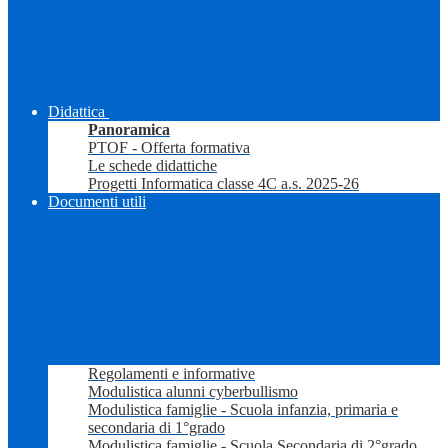
Didattica
Panoramica
PTOF - Offerta formativa
Le schede didattiche
Progetti Informatica classe 4C a.s. 2025-26
Documenti utili
Regolamenti e informative
Modulistica alunni cyberbullismo
Modulistica famiglie - Scuola infanzia, primaria e
secondaria di 1°grado
Modulistica famiglie - Scuola Secondaria di 2°grado