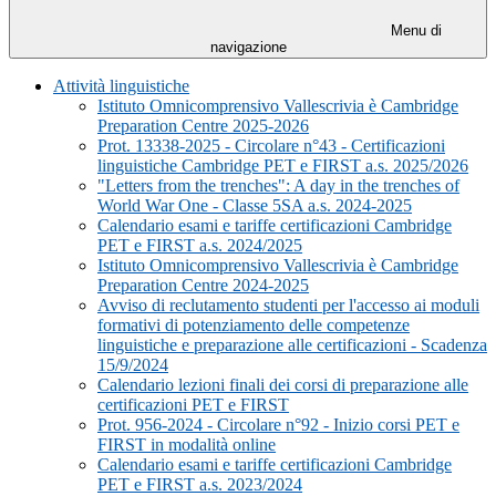
Menu di
navigazione
Attività linguistiche
Istituto Omnicomprensivo Vallescrivia è Cambridge
Preparation Centre 2025-2026
Prot. 13338-2025 - Circolare n°43 - Certificazioni
linguistiche Cambridge PET e FIRST a.s. 2025/2026
"Letters from the trenches": A day in the trenches of
World War One - Classe 5SA a.s. 2024-2025
Calendario esami e tariffe certificazioni Cambridge
PET e FIRST a.s. 2024/2025
Istituto Omnicomprensivo Vallescrivia è Cambridge
Preparation Centre 2024-2025
Avviso di reclutamento studenti per l'accesso ai moduli
formativi di potenziamento delle competenze
linguistiche e preparazione alle certificazioni - Scadenza
15/9/2024
Calendario lezioni finali dei corsi di preparazione alle
certificazioni PET e FIRST
Prot. 956-2024 - Circolare n°92 - Inizio corsi PET e
FIRST in modalità online
Calendario esami e tariffe certificazioni Cambridge
PET e FIRST a.s. 2023/2024