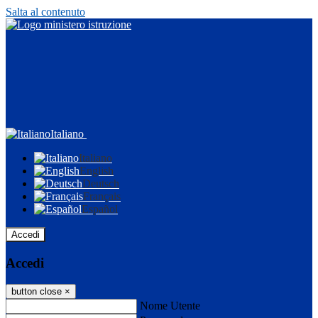
Salta al contenuto
Italiano
Italiano
English
Deutsch
Français
Español
Accedi
Accedi
button close
×
Nome Utente