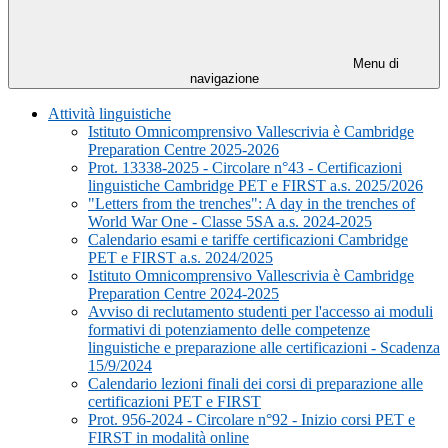
Menu di
navigazione
Attività linguistiche
Istituto Omnicomprensivo Vallescrivia è Cambridge
Preparation Centre 2025-2026
Prot. 13338-2025 - Circolare n°43 - Certificazioni
linguistiche Cambridge PET e FIRST a.s. 2025/2026
"Letters from the trenches": A day in the trenches of
World War One - Classe 5SA a.s. 2024-2025
Calendario esami e tariffe certificazioni Cambridge
PET e FIRST a.s. 2024/2025
Istituto Omnicomprensivo Vallescrivia è Cambridge
Preparation Centre 2024-2025
Avviso di reclutamento studenti per l'accesso ai moduli
formativi di potenziamento delle competenze
linguistiche e preparazione alle certificazioni - Scadenza
15/9/2024
Calendario lezioni finali dei corsi di preparazione alle
certificazioni PET e FIRST
Prot. 956-2024 - Circolare n°92 - Inizio corsi PET e
FIRST in modalità online