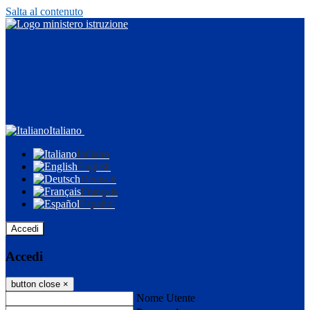
Salta al contenuto
Italiano
Italiano
English
Deutsch
Français
Español
Accedi
Accedi
button close
×
Nome Utente