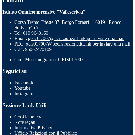
Contatti
Istituto Omnicomprensivo "Vallescrivia"
Corso Trento Trieste 87, Borgo Fornari - 16019 - Ronco
Scrivia (Ge)
Tel:
010 9643160
Email:
geis017007@istruzione.it
Link per inviare una mail
PEC:
geis017007@pec.istruzione.it
Link per inviare una mail
C.F.: 95062470109
Cod. Meccanografico: GEIS017007
Seguici su
Facebook
Youtube
Instagram
Sezione Link Utili
Cookie policy
Note legali
Informativa Privacy
Ufficio Relazioni con il Pubblico