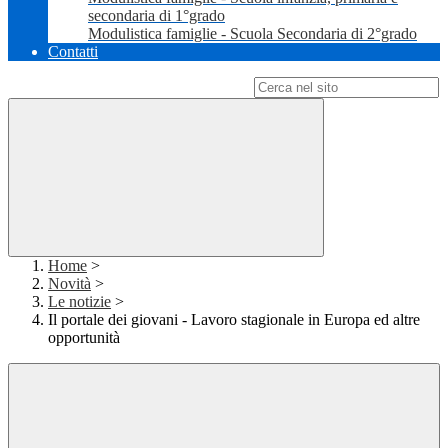
secondaria di 1°grado
Modulistica famiglie - Scuola Secondaria di 2°grado
Contatti
Campo di ricerca per le pagine del sito
Home
>
Novità
>
Le notizie
>
Il portale dei giovani - Lavoro stagionale in Europa ed altre
opportunità