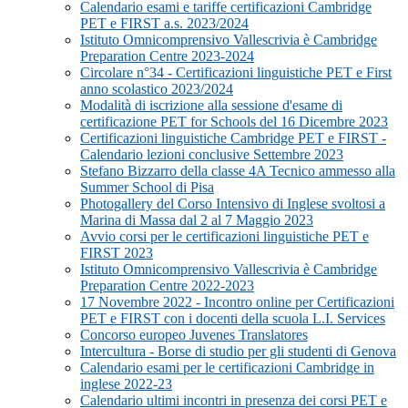
Calendario esami e tariffe certificazioni Cambridge
PET e FIRST a.s. 2023/2024
Istituto Omnicomprensivo Vallescrivia è Cambridge
Preparation Centre 2023-2024
Circolare n°34 - Certificazioni linguistiche PET e First
anno scolastico 2023/2024
Modalità di iscrizione alla sessione d'esame di
certificazione PET for Schools del 16 Dicembre 2023
Certificazioni linguistiche Cambridge PET e FIRST -
Calendario lezioni conclusive Settembre 2023
Stefano Bizzarro della classe 4A Tecnico ammesso alla
Summer School di Pisa
Photogallery del Corso Intensivo di Inglese svoltosi a
Marina di Massa dal 2 al 7 Maggio 2023
Avvio corsi per le certificazioni linguistiche PET e
FIRST 2023
Istituto Omnicomprensivo Vallescrivia è Cambridge
Preparation Centre 2022-2023
17 Novembre 2022 - Incontro online per Certificazioni
PET e FIRST con i docenti della scuola L.I. Services
Concorso europeo Juvenes Translatores
Intercultura - Borse di studio per gli studenti di Genova
Calendario esami per le certificazioni Cambridge in
inglese 2022-23
Calendario ultimi incontri in presenza dei corsi PET e