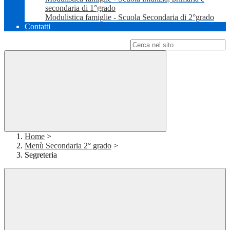
secondaria di 1°grado
Modulistica famiglie - Scuola Secondaria di 2°grado
Contatti
Campo di ricerca per le pagine del sito
Home
>
Menù Secondaria 2° grado
>
Segreteria