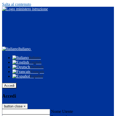
Salta al contenuto
Italiano
Italiano
English
Deutsch
Français
Español
Accedi
Accedi
button close
×
Nome Utente