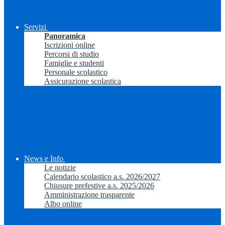
Servizi
Panoramica
Iscrizioni online
Percorsi di studio
Famiglie e studenti
Personale scolastico
Assicurazione scolastica
News e Info
Le notizie
Calendario scolastico a.s. 2026/2027
Chiusure prefestive a.s. 2025/2026
Amministrazione trasparente
Albo online