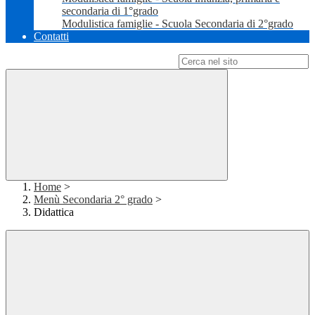
secondaria di 1°grado
Modulistica famiglie - Scuola Secondaria di 2°grado
Contatti
Campo di ricerca per le pagine del sito
Home
>
Menù Secondaria 2° grado
>
Didattica