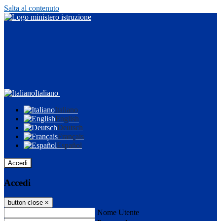
Salta al contenuto
Italiano
Italiano
English
Deutsch
Français
Español
Accedi
Accedi
button close
×
Nome Utente