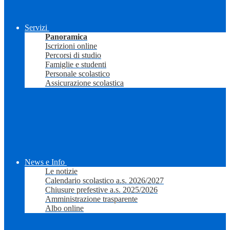
Servizi
Panoramica
Iscrizioni online
Percorsi di studio
Famiglie e studenti
Personale scolastico
Assicurazione scolastica
News e Info
Le notizie
Calendario scolastico a.s. 2026/2027
Chiusure prefestive a.s. 2025/2026
Amministrazione trasparente
Albo online