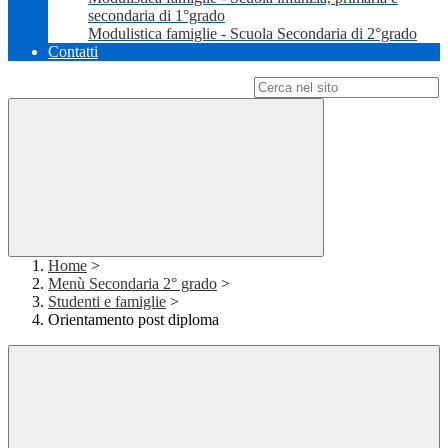
secondaria di 1°grado
Modulistica famiglie - Scuola Secondaria di 2°grado
Contatti
Campo di ricerca per le pagine del sito
Home
>
Menù Secondaria 2° grado
>
Studenti e famiglie
>
Orientamento post diploma