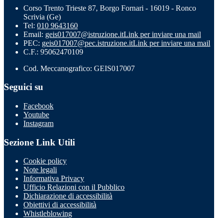
Corso Trento Trieste 87, Borgo Fornari - 16019 - Ronco
Scrivia (Ge)
Tel:
010 9643160
Email:
geis017007@istruzione.it
Link per inviare una mail
PEC:
geis017007@pec.istruzione.it
Link per inviare una mail
C.F.: 95062470109
Cod. Meccanografico: GEIS017007
Seguici su
Facebook
Youtube
Instagram
Sezione Link Utili
Cookie policy
Note legali
Informativa Privacy
Ufficio Relazioni con il Pubblico
Dichiarazione di accessibilità
Obiettivi di accessibilità
Whistleblowing