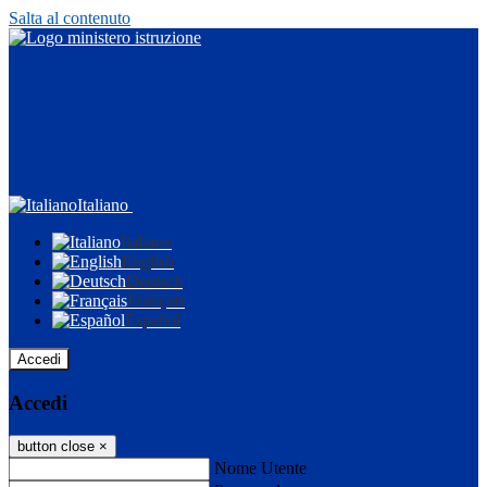
Salta al contenuto
Italiano
Italiano
English
Deutsch
Français
Español
Accedi
Accedi
button close
×
Nome Utente