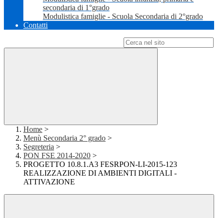
secondaria di 1°grado
Modulistica famiglie - Scuola Secondaria di 2°grado
Contatti
Campo di ricerca per le pagine del sito
Home
>
Menù Secondaria 2° grado
>
Segreteria
>
PON FSE 2014-2020
>
PROGETTO 10.8.1.A3 FESRPON-LI-2015-123
REALIZZAZIONE DI AMBIENTI DIGITALI -
ATTIVAZIONE