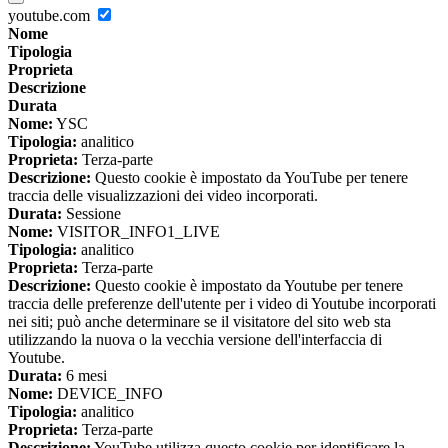
youtube.com
Nome
Tipologia
Proprieta
Descrizione
Durata
Nome:
YSC
Tipologia:
analitico
Proprieta:
Terza-parte
Descrizione:
Questo cookie è impostato da YouTube per tenere
traccia delle visualizzazioni dei video incorporati.
Durata:
Sessione
Nome:
VISITOR_INFO1_LIVE
Tipologia:
analitico
Proprieta:
Terza-parte
Descrizione:
Questo cookie è impostato da Youtube per tenere
traccia delle preferenze dell'utente per i video di Youtube incorporati
nei siti; può anche determinare se il visitatore del sito web sta
utilizzando la nuova o la vecchia versione dell'interfaccia di
Youtube.
Durata:
6 mesi
Nome:
DEVICE_INFO
Tipologia:
analitico
Proprieta:
Terza-parte
Descrizione:
YouTube utilizza questo cookie per identificare la