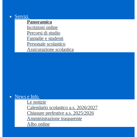
Servizi
Panoramica
Iscrizioni online
Percorsi di studio
Famiglie e studenti
Personale scolastico
Assicurazione scolastica
News e Info
Le notizie
Calendario scolastico a.s. 2026/2027
Chiusure prefestive a.s. 2025/2026
Amministrazione trasparente
Albo online