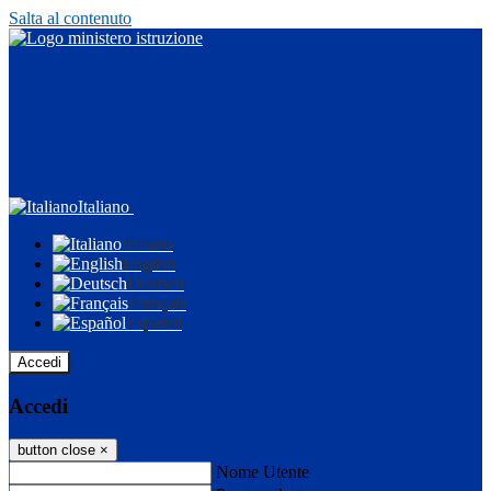
Salta al contenuto
Italiano
Italiano
English
Deutsch
Français
Español
Accedi
Accedi
button close
×
Nome Utente