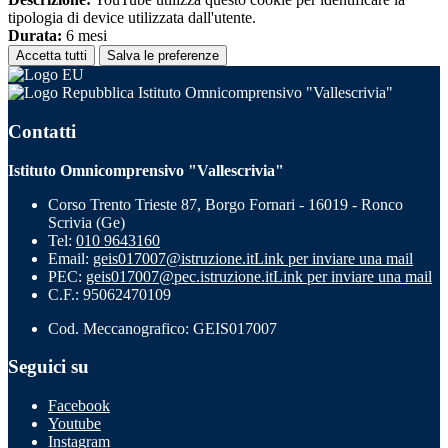
tipologia di device utilizzata dall'utente.
Durata:
6 mesi
Accetta tutti
Salva le preferenze
Istituto Omnicomprensivo "Vallescrivia"
Contatti
Istituto Omnicomprensivo "Vallescrivia"
Corso Trento Trieste 87, Borgo Fornari - 16019 - Ronco
Scrivia (Ge)
Tel:
010 9643160
Email:
geis017007@istruzione.it
Link per inviare una mail
PEC:
geis017007@pec.istruzione.it
Link per inviare una mail
C.F.: 95062470109
Cod. Meccanografico: GEIS017007
Seguici su
Facebook
Youtube
Instagram