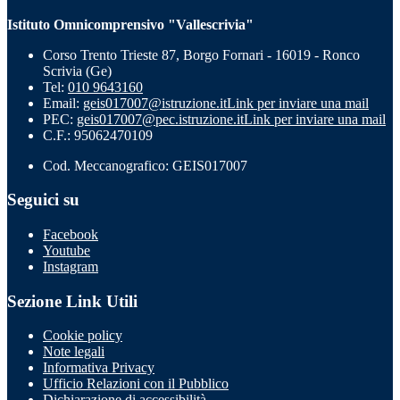
Istituto Omnicomprensivo "Vallescrivia"
Corso Trento Trieste 87, Borgo Fornari - 16019 - Ronco
Scrivia (Ge)
Tel:
010 9643160
Email:
geis017007@istruzione.it
Link per inviare una mail
PEC:
geis017007@pec.istruzione.it
Link per inviare una mail
C.F.: 95062470109
Cod. Meccanografico: GEIS017007
Seguici su
Facebook
Youtube
Instagram
Sezione Link Utili
Cookie policy
Note legali
Informativa Privacy
Ufficio Relazioni con il Pubblico
Dichiarazione di accessibilità