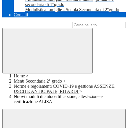
secondaria di 1°grado
Modulistica famiglie - Scuola Secondaria di 2°grado
Contatti
Campo di ricerca per le pagine del sito
Home
>
Menù Secondaria 2° grado
>
Norme e regolamenti COVID-19 e gestione ASSENZE,
USCITE ANTICIPATE, RITARDI
>
Nuovi moduli di autocertificazione, attestazione e
certificazione ALISA