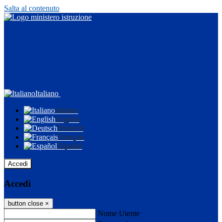
Salta al contenuto
Italiano
Italiano
English
Deutsch
Français
Español
Accedi
Accedi
button close
×
Nome Utente