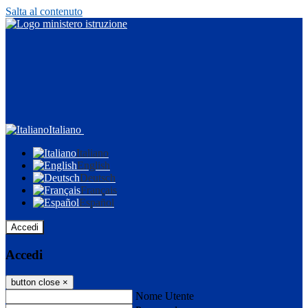
Salta al contenuto
Italiano
Italiano
English
Deutsch
Français
Español
Accedi
Accedi
button close
×
Nome Utente