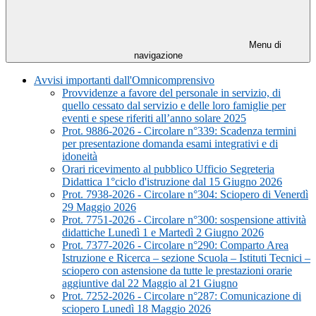
Menu di
navigazione
Avvisi importanti dall'Omnicomprensivo
Provvidenze a favore del personale in servizio, di
quello cessato dal servizio e delle loro famiglie per
eventi e spese riferiti all’anno solare 2025
Prot. 9886-2026 - Circolare n°339: Scadenza termini
per presentazione domanda esami integrativi e di
idoneità
Orari ricevimento al pubblico Ufficio Segreteria
Didattica 1°ciclo d'istruzione dal 15 Giugno 2026
Prot. 7938-2026 - Circolare n°304: Sciopero di Venerdì
29 Maggio 2026
Prot. 7751-2026 - Circolare n°300: sospensione attività
didattiche Lunedì 1 e Martedì 2 Giugno 2026
Prot. 7377-2026 - Circolare n°290: Comparto Area
Istruzione e Ricerca – sezione Scuola – Istituti Tecnici –
sciopero con astensione da tutte le prestazioni orarie
aggiuntive dal 22 Maggio al 21 Giugno
Prot. 7252-2026 - Circolare n°287: Comunicazione di
sciopero Lunedì 18 Maggio 2026