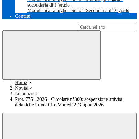
secondaria di 1°grado
Modulistica famiglie - Scuola Secondaria di 2°grado
Contatti
Campo di ricerca per le pagine del sito
Home
>
Novità
>
Le notizie
>
Prot. 7751-2026 - Circolare n°300: sospensione attività
didattiche Lunedì 1 e Martedì 2 Giugno 2026