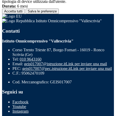
tipologia di device utilizzata dall'utente.
Durata:
6 mesi
Accetta tutti
Salva le preferenze
Istituto Omnicomprensivo "Vallescrivia"
Contatti
Istituto Omnicomprensivo "Vallescrivia"
Corso Trento Trieste 87, Borgo Fornari - 16019 - Ronco
Scrivia (Ge)
Tel:
010 9643160
Email:
geis017007@istruzione.it
Link per inviare una mail
PEC:
geis017007@pec.istruzione.it
Link per inviare una mail
C.F.: 95062470109
Cod. Meccanografico: GEIS017007
Seguici su
Facebook
Youtube
Instagram