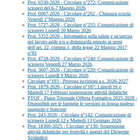
Prot. 6530-2026 - Circolare n°272: Comunicazione
scioperi del 6-7 Maggio 2026
Prot. 6067-2026 - Circolare n°262 - Chiusura scuola
Venerdì 1°Maggio 2026
Prot. 5727-2026 - Circolare n°255: Comunicazione di
sciopero Lunedì 20 Marzo 2026
Prot. 5352-2026 - Informativa sulla salute e sicurezza
nel lavoro agile e/o a distanza/da remoto ai sensi
dell’art. 22, comma 1, della legge 22 Maggio 2017
n°81
Prot. 4728-2026 - Circolare n°240: Comunicazione di
sciopero Venerdì 27 Marzo 2026
Prot. 3607-2026 - Circolare n°220: Comunicazione di
sciopero Lunedì 9 Marzo 2026
Circolare n°193 - Proroga iscrizioni a.s. 2026-2027
Prot. 1879-2026 - Circolare n°187: Lunedì 16 e
Martedì 17 Febbraio sospensione attività didattiche
PTOF - Piano Triennale Offerta Formativa 2025-2028 -
Disponibili per le famiglie le versioni in lingua inglese,
spagnolo e francese
Prot. 243-2026 - Circolare n°142: Comunicazione di
sciopero Lunedì 12 e Martedì 13 Gennaio 2026
Prot. 18360-2025 - Circolare n°130: Sospensione
attività didattiche per festività e auguri del Dirigente
Scolastico