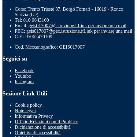
Corso Trento Trieste 87, Borgo Fornari - 16019 - Ronco
Scrivia (Ge)
Tel:
010 9643160
Email:
geis017007@istruzione.it
Link per inviare una mail
PEC:
geis017007@pec.istruzione.it
Link per inviare una mail
C.F.: 95062470109
Cod. Meccanografico: GEIS017007
Seguici su
Facebook
Youtube
Instagram
Sezione Link Utili
Cookie policy
Note legali
Informativa Privacy
Ufficio Relazioni con il Pubblico
Dichiarazione di accessibilità
Obiettivi di accessibilità