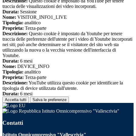
Descrizione:
Questo cookie è impostato da YouTube per tenere
traccia delle visualizzazioni dei video incorporati.
Durata:
Sessione
Nome:
VISITOR_INFO1_LIVE
Tipologia:
analitico
Proprieta:
Terza-parte
Descrizione:
Questo cookie è impostato da Youtube per tenere
traccia delle preferenze dell'utente per i video di Youtube incorporati
nei siti; può anche determinare se il visitatore del sito web sta
utilizzando la nuova o la vecchia versione dell'interfaccia di
Youtube.
Durata:
6 mesi
Nome:
DEVICE_INFO
Tipologia:
analitico
Proprieta:
Terza-parte
Descrizione:
YouTube utilizza questo cookie per identificare la
tipologia di device utilizzata dall'utente.
Durata:
6 mesi
Accetta tutti
Salva le preferenze
Istituto Omnicomprensivo "Vallescrivia"
Contatti
Istituto Omnicomprensivo "Vallescrivia"