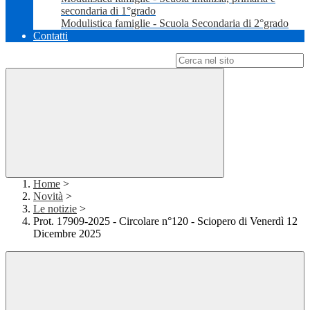
secondaria di 1°grado
Modulistica famiglie - Scuola Secondaria di 2°grado
Contatti
Campo di ricerca per le pagine del sito
Home
>
Novità
>
Le notizie
>
Prot. 17909-2025 - Circolare n°120 - Sciopero di Venerdì 12
Dicembre 2025