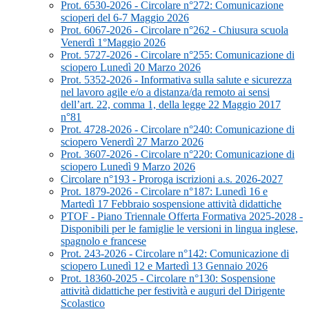
Prot. 6530-2026 - Circolare n°272: Comunicazione
scioperi del 6-7 Maggio 2026
Prot. 6067-2026 - Circolare n°262 - Chiusura scuola
Venerdì 1°Maggio 2026
Prot. 5727-2026 - Circolare n°255: Comunicazione di
sciopero Lunedì 20 Marzo 2026
Prot. 5352-2026 - Informativa sulla salute e sicurezza
nel lavoro agile e/o a distanza/da remoto ai sensi
dell’art. 22, comma 1, della legge 22 Maggio 2017
n°81
Prot. 4728-2026 - Circolare n°240: Comunicazione di
sciopero Venerdì 27 Marzo 2026
Prot. 3607-2026 - Circolare n°220: Comunicazione di
sciopero Lunedì 9 Marzo 2026
Circolare n°193 - Proroga iscrizioni a.s. 2026-2027
Prot. 1879-2026 - Circolare n°187: Lunedì 16 e
Martedì 17 Febbraio sospensione attività didattiche
PTOF - Piano Triennale Offerta Formativa 2025-2028 -
Disponibili per le famiglie le versioni in lingua inglese,
spagnolo e francese
Prot. 243-2026 - Circolare n°142: Comunicazione di
sciopero Lunedì 12 e Martedì 13 Gennaio 2026
Prot. 18360-2025 - Circolare n°130: Sospensione
attività didattiche per festività e auguri del Dirigente
Scolastico