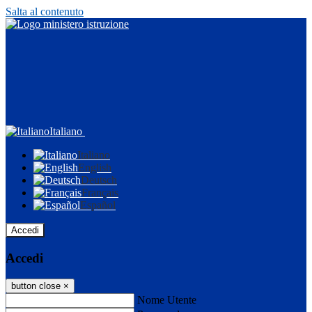
Salta al contenuto
Italiano
Italiano
English
Deutsch
Français
Español
Accedi
Accedi
button close
×
Nome Utente