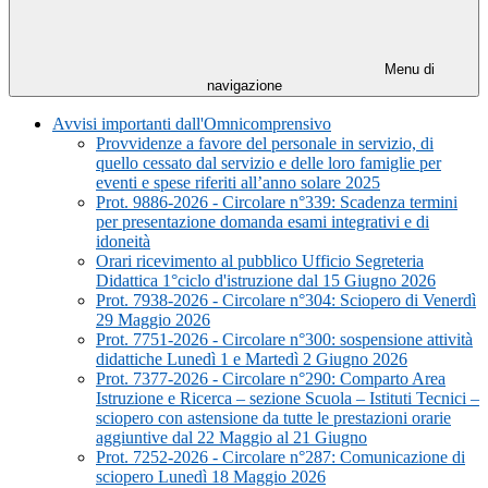
Menu di
navigazione
Avvisi importanti dall'Omnicomprensivo
Provvidenze a favore del personale in servizio, di
quello cessato dal servizio e delle loro famiglie per
eventi e spese riferiti all’anno solare 2025
Prot. 9886-2026 - Circolare n°339: Scadenza termini
per presentazione domanda esami integrativi e di
idoneità
Orari ricevimento al pubblico Ufficio Segreteria
Didattica 1°ciclo d'istruzione dal 15 Giugno 2026
Prot. 7938-2026 - Circolare n°304: Sciopero di Venerdì
29 Maggio 2026
Prot. 7751-2026 - Circolare n°300: sospensione attività
didattiche Lunedì 1 e Martedì 2 Giugno 2026
Prot. 7377-2026 - Circolare n°290: Comparto Area
Istruzione e Ricerca – sezione Scuola – Istituti Tecnici –
sciopero con astensione da tutte le prestazioni orarie
aggiuntive dal 22 Maggio al 21 Giugno
Prot. 7252-2026 - Circolare n°287: Comunicazione di
sciopero Lunedì 18 Maggio 2026