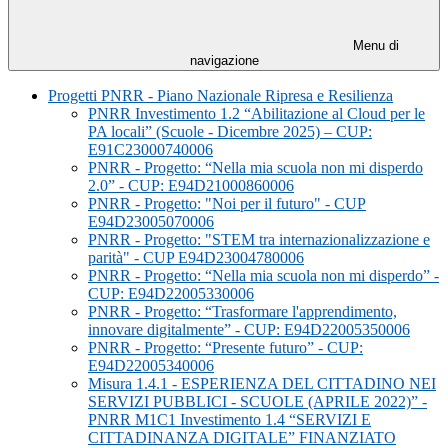
Menu di
navigazione
Progetti PNRR - Piano Nazionale Ripresa e Resilienza
PNRR Investimento 1.2 “Abilitazione al Cloud per le
PA locali” (Scuole - Dicembre 2025) – CUP:
E91C23000740006
PNRR - Progetto: “Nella mia scuola non mi disperdo
2.0” - CUP: E94D21000860006
PNRR - Progetto: "Noi per il futuro" - CUP
E94D23005070006
PNRR - Progetto: "STEM tra internazionalizzazione e
parità" - CUP E94D23004780006
PNRR - Progetto: “Nella mia scuola non mi disperdo” -
CUP: E94D22005330006
PNRR - Progetto: “Trasformare l'apprendimento,
innovare digitalmente” - CUP: E94D22005350006
PNRR - Progetto: “Presente futuro” - CUP:
E94D22005340006
Misura 1.4.1 - ESPERIENZA DEL CITTADINO NEI
SERVIZI PUBBLICI - SCUOLE (APRILE 2022)” -
PNRR M1C1 Investimento 1.4 “SERVIZI E
CITTADINANZA DIGITALE” FINANZIATO