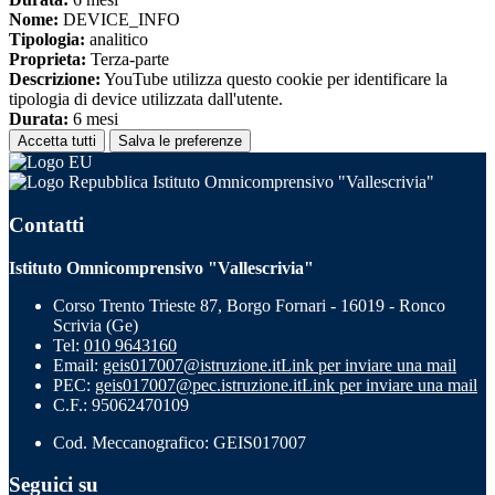
Nome:
DEVICE_INFO
Tipologia:
analitico
Proprieta:
Terza-parte
Descrizione:
YouTube utilizza questo cookie per identificare la
tipologia di device utilizzata dall'utente.
Durata:
6 mesi
Accetta tutti
Salva le preferenze
Istituto Omnicomprensivo "Vallescrivia"
Contatti
Istituto Omnicomprensivo "Vallescrivia"
Corso Trento Trieste 87, Borgo Fornari - 16019 - Ronco
Scrivia (Ge)
Tel:
010 9643160
Email:
geis017007@istruzione.it
Link per inviare una mail
PEC:
geis017007@pec.istruzione.it
Link per inviare una mail
C.F.: 95062470109
Cod. Meccanografico: GEIS017007
Seguici su