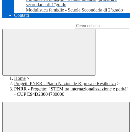
secondaria di 1°grado
Modulistica famiglie - Scuola Secondaria di 2°grado
Contatti
Campo di ricerca per le pagine del sito
Home
>
Progetti PNRR - Piano Nazionale Ripresa e Resilienza
>
PNRR - Progetto: "STEM tra internazionalizzazione e parità"
- CUP E94D23004780006