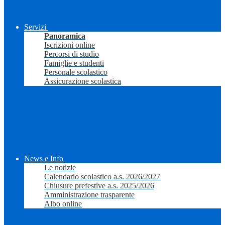
Servizi
Panoramica
Iscrizioni online
Percorsi di studio
Famiglie e studenti
Personale scolastico
Assicurazione scolastica
News e Info
Le notizie
Calendario scolastico a.s. 2026/2027
Chiusure prefestive a.s. 2025/2026
Amministrazione trasparente
Albo online