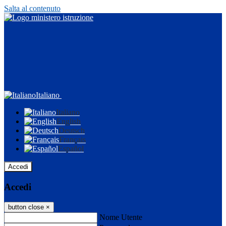
Salta al contenuto
Italiano
Italiano
English
Deutsch
Français
Español
Accedi
Accedi
button close
×
Nome Utente