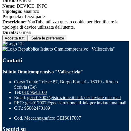
Durata:
6 mesi
Nome:
DEVICE_INFO
Tipologia:
analitico
Proprieta:
Terza-parte
Descrizione:
YouTube utilizza questo cookie per identificare la
tipologia di device utilizzata dall'utente.
Durata:
6 mesi
Accetta tutti
Salva le preferenze
Istituto Omnicomprensivo "Vallescrivia"
Contatti
Istituto Omnicomprensivo "Vallescrivia"
Corso Trento Trieste 87, Borgo Fornari - 16019 - Ronco
Scrivia (Ge)
Tel:
010 9643160
Email:
geis017007@istruzione.it
Link per inviare una mail
PEC:
geis017007@pec.istruzione.it
Link per inviare una mail
C.F.: 95062470109
Cod. Meccanografico: GEIS017007
Seguici su