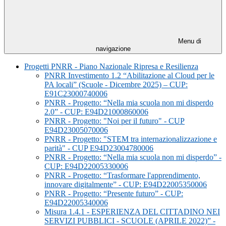
Menu di
navigazione
Progetti PNRR - Piano Nazionale Ripresa e Resilienza
PNRR Investimento 1.2 “Abilitazione al Cloud per le
PA locali” (Scuole - Dicembre 2025) – CUP:
E91C23000740006
PNRR - Progetto: “Nella mia scuola non mi disperdo
2.0” - CUP: E94D21000860006
PNRR - Progetto: "Noi per il futuro" - CUP
E94D23005070006
PNRR - Progetto: "STEM tra internazionalizzazione e
parità" - CUP E94D23004780006
PNRR - Progetto: “Nella mia scuola non mi disperdo” -
CUP: E94D22005330006
PNRR - Progetto: “Trasformare l'apprendimento,
innovare digitalmente” - CUP: E94D22005350006
PNRR - Progetto: “Presente futuro” - CUP:
E94D22005340006
Misura 1.4.1 - ESPERIENZA DEL CITTADINO NEI
SERVIZI PUBBLICI - SCUOLE (APRILE 2022)” -