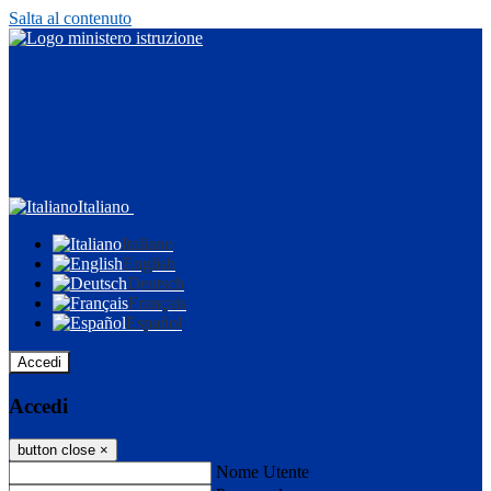
Salta al contenuto
Italiano
Italiano
English
Deutsch
Français
Español
Accedi
Accedi
button close
×
Nome Utente