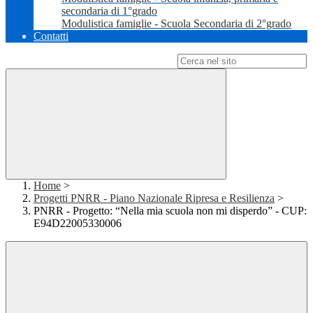
secondaria di 1°grado
Modulistica famiglie - Scuola Secondaria di 2°grado
Contatti
Campo di ricerca per le pagine del sito
Home
>
Progetti PNRR - Piano Nazionale Ripresa e Resilienza
>
PNRR - Progetto: “Nella mia scuola non mi disperdo” - CUP:
E94D22005330006