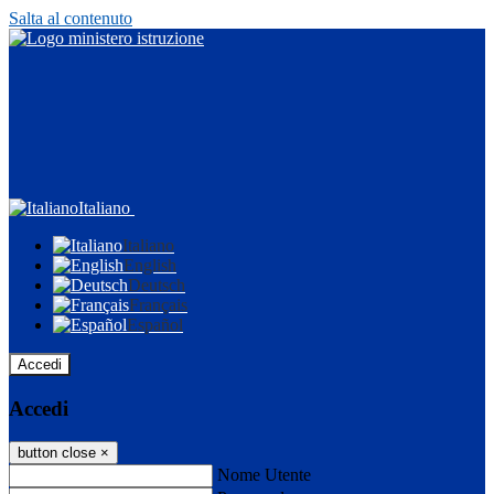
Salta al contenuto
Italiano
Italiano
English
Deutsch
Français
Español
Accedi
Accedi
button close
×
Nome Utente