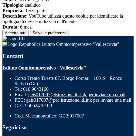
Tipologia:
analitico
Proprieta:
Terza-parte
Descrizione:
YouTube utilizza questo cookie per identificare la
tipologia di device utilizzata dall'utente.
Durata:
6 mesi
Accetta tutti
Salva le preferenze
Istituto Omnicomprensivo "Vallescrivia"
Contatti
Istituto Omnicomprensivo "Vallescrivia"
Corso Trento Trieste 87, Borgo Fornari - 16019 - Ronco
Scrivia (Ge)
Tel:
010 9643160
Email:
geis017007@istruzione.it
Link per inviare una mail
PEC:
geis017007@pec.istruzione.it
Link per inviare una mail
C.F.: 95062470109
Cod. Meccanografico: GEIS017007
Seguici su