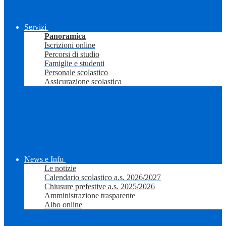
Servizi
Panoramica
Iscrizioni online
Percorsi di studio
Famiglie e studenti
Personale scolastico
Assicurazione scolastica
News e Info
Le notizie
Calendario scolastico a.s. 2026/2027
Chiusure prefestive a.s. 2025/2026
Amministrazione trasparente
Albo online