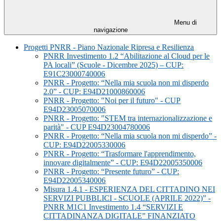
Menu di
navigazione
Progetti PNRR - Piano Nazionale Ripresa e Resilienza
PNRR Investimento 1.2 “Abilitazione al Cloud per le
PA locali” (Scuole - Dicembre 2025) – CUP:
E91C23000740006
PNRR - Progetto: “Nella mia scuola non mi disperdo
2.0” - CUP: E94D21000860006
PNRR - Progetto: "Noi per il futuro" - CUP
E94D23005070006
PNRR - Progetto: "STEM tra internazionalizzazione e
parità" - CUP E94D23004780006
PNRR - Progetto: “Nella mia scuola non mi disperdo” -
CUP: E94D22005330006
PNRR - Progetto: “Trasformare l'apprendimento,
innovare digitalmente” - CUP: E94D22005350006
PNRR - Progetto: “Presente futuro” - CUP:
E94D22005340006
Misura 1.4.1 - ESPERIENZA DEL CITTADINO NEI
SERVIZI PUBBLICI - SCUOLE (APRILE 2022)” -
PNRR M1C1 Investimento 1.4 “SERVIZI E
CITTADINANZA DIGITALE” FINANZIATO