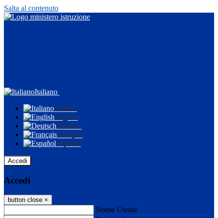
Salta al contenuto
Italiano
Italiano
English
Deutsch
Français
Español
Accedi
Accedi
button close
×
Nome Utente