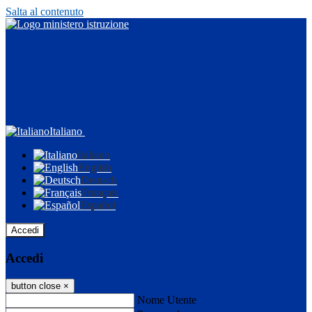
Salta al contenuto
Italiano
Italiano
English
Deutsch
Français
Español
Accedi
Accedi
button close
×
Nome Utente