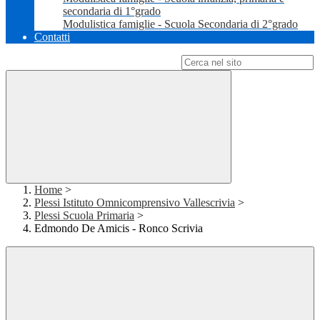
secondaria di 1°grado
Modulistica famiglie - Scuola Secondaria di 2°grado
Contatti
Campo di ricerca per le pagine del sito
Home
>
Plessi Istituto Omnicomprensivo Vallescrivia
>
Plessi Scuola Primaria
>
Edmondo De Amicis - Ronco Scrivia