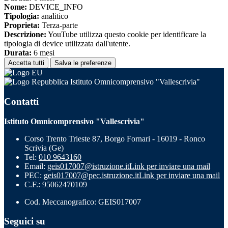
Nome:
DEVICE_INFO
Tipologia:
analitico
Proprieta:
Terza-parte
Descrizione:
YouTube utilizza questo cookie per identificare la
tipologia di device utilizzata dall'utente.
Durata:
6 mesi
Accetta tutti
Salva le preferenze
Istituto Omnicomprensivo "Vallescrivia"
Contatti
Istituto Omnicomprensivo "Vallescrivia"
Corso Trento Trieste 87, Borgo Fornari - 16019 - Ronco
Scrivia (Ge)
Tel:
010 9643160
Email:
geis017007@istruzione.it
Link per inviare una mail
PEC:
geis017007@pec.istruzione.it
Link per inviare una mail
C.F.: 95062470109
Cod. Meccanografico: GEIS017007
Seguici su