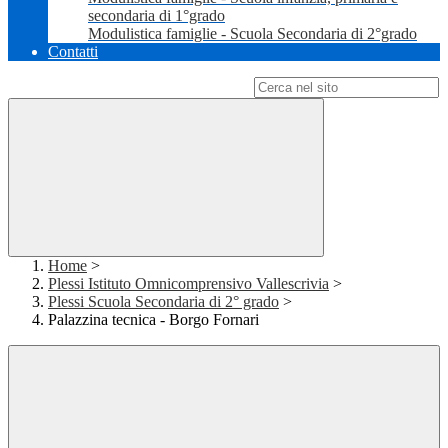
secondaria di 1°grado
Modulistica famiglie - Scuola Secondaria di 2°grado
Contatti
Campo di ricerca per le pagine del sito
Home
>
Plessi Istituto Omnicomprensivo Vallescrivia
>
Plessi Scuola Secondaria di 2° grado
>
Palazzina tecnica - Borgo Fornari