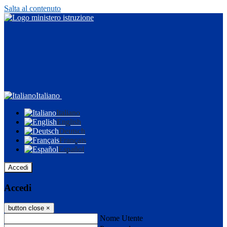
Salta al contenuto
Italiano
Italiano
English
Deutsch
Français
Español
Accedi
Accedi
button close
×
Nome Utente