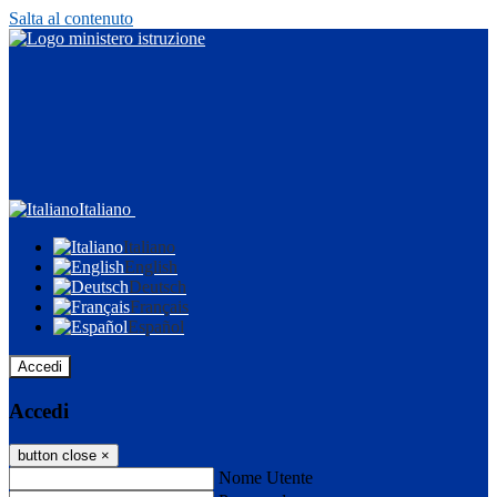
Salta al contenuto
Italiano
Italiano
English
Deutsch
Français
Español
Accedi
Accedi
button close
×
Nome Utente