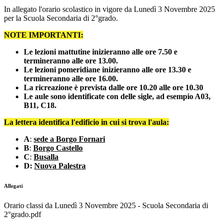
In allegato l'orario scolastico in vigore da Lunedì 3 Novembre 2025
per la Scuola Secondaria di 2°grado.
NOTE IMPORTANTI:
Le lezioni mattutine inizieranno alle ore 7.50 e
termineranno alle ore 13.00.
Le lezioni pomeridiane inizieranno alle ore 13.30 e
termineranno alle ore 16.00.
La ricreazione è prevista dalle ore 10.20 alle ore 10.30
Le aule sono identificate con delle sigle, ad esempio A03,
B11, C18.
La lettera identifica l'edificio in cui si trova l'aula:
A
:
sede a Borgo Fornari
B
:
Borgo Castello
C
:
Busalla
D:
Nuova Palestra
Allegati
Orario classi da Lunedì 3 Novembre 2025 - Scuola Secondaria di
2°grado.pdf