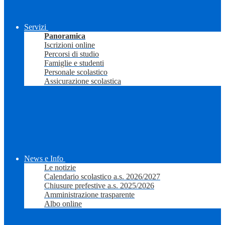
Servizi
Panoramica
Iscrizioni online
Percorsi di studio
Famiglie e studenti
Personale scolastico
Assicurazione scolastica
News e Info
Le notizie
Calendario scolastico a.s. 2026/2027
Chiusure prefestive a.s. 2025/2026
Amministrazione trasparente
Albo online