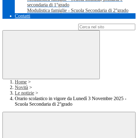
secondaria di 1°grado
Modulistica famiglie - Scuola Secondaria di 2°grado
Contatti
Campo di ricerca per le pagine del sito
Home
>
Novità
>
Le notizie
>
Orario scolastico in vigore da Lunedì 3 Novembre 2025 -
Scuola Secondaria di 2°grado