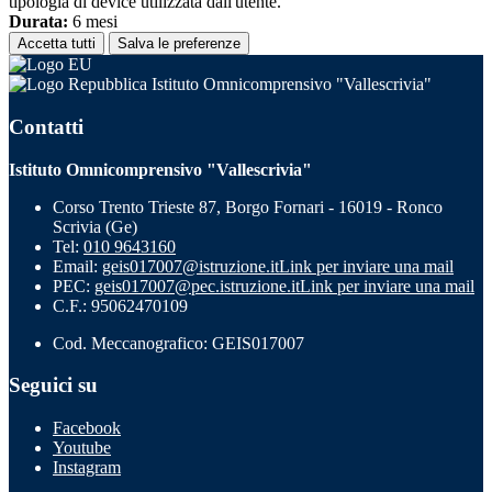
tipologia di device utilizzata dall'utente.
Durata:
6 mesi
Accetta tutti
Salva le preferenze
Istituto Omnicomprensivo "Vallescrivia"
Contatti
Istituto Omnicomprensivo "Vallescrivia"
Corso Trento Trieste 87, Borgo Fornari - 16019 - Ronco
Scrivia (Ge)
Tel:
010 9643160
Email:
geis017007@istruzione.it
Link per inviare una mail
PEC:
geis017007@pec.istruzione.it
Link per inviare una mail
C.F.: 95062470109
Cod. Meccanografico: GEIS017007
Seguici su
Facebook
Youtube
Instagram