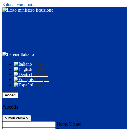
Salta al contenuto
Italiano
Italiano
English
Deutsch
Français
Español
Accedi
Accedi
button close
×
Nome Utente