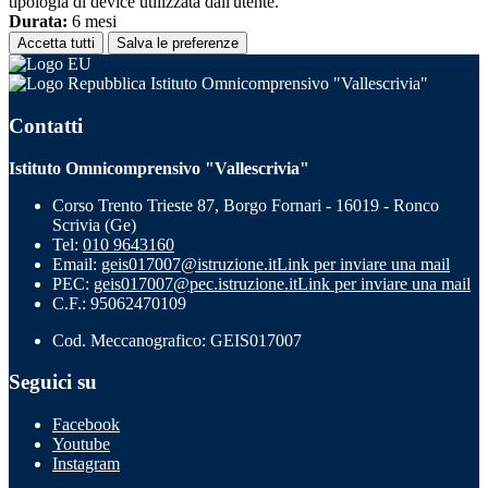
tipologia di device utilizzata dall'utente.
Durata:
6 mesi
Accetta tutti
Salva le preferenze
Istituto Omnicomprensivo "Vallescrivia"
Contatti
Istituto Omnicomprensivo "Vallescrivia"
Corso Trento Trieste 87, Borgo Fornari - 16019 - Ronco
Scrivia (Ge)
Tel:
010 9643160
Email:
geis017007@istruzione.it
Link per inviare una mail
PEC:
geis017007@pec.istruzione.it
Link per inviare una mail
C.F.: 95062470109
Cod. Meccanografico: GEIS017007
Seguici su
Facebook
Youtube
Instagram