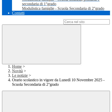
secondaria di 1°grado
Modulistica famiglie - Scuola Secondaria di 2°grado
Contatti
Campo di ricerca per le pagine del sito
Home
>
Novità
>
Le notizie
>
Orario scolastico in vigore da Lunedì 10 Novembre 2025 -
Scuola Secondaria di 2°grado