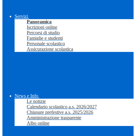
Servizi
Panoramica
Iscrizioni online
Percorsi di studio
Famiglie e studenti
Personale scolastico
Assicurazione scolastica
News e Info
Le notizie
Calendario scolastico a.s. 2026/2027
Chiusure prefestive a.s. 2025/2026
Amministrazione trasparente
Albo online