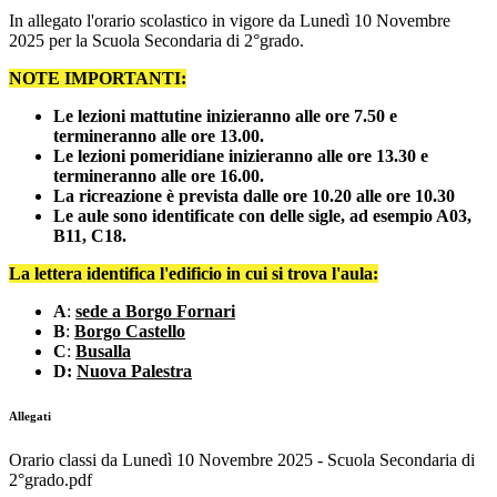
In allegato l'orario scolastico in vigore da Lunedì 10 Novembre
2025 per la Scuola Secondaria di 2°grado.
NOTE IMPORTANTI:
Le lezioni mattutine inizieranno alle ore 7.50 e
termineranno alle ore 13.00.
Le lezioni pomeridiane inizieranno alle ore 13.30 e
termineranno alle ore 16.00.
La ricreazione è prevista dalle ore 10.20 alle ore 10.30
Le aule sono identificate con delle sigle, ad esempio A03,
B11, C18.
La lettera identifica l'edificio in cui si trova l'aula:
A
:
sede a Borgo Fornari
B
:
Borgo Castello
C
:
Busalla
D:
Nuova Palestra
Allegati
Orario classi da Lunedì 10 Novembre 2025 - Scuola Secondaria di
2°grado.pdf