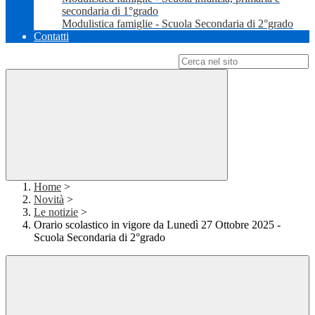
secondaria di 1°grado
Modulistica famiglie - Scuola Secondaria di 2°grado
Contatti
Campo di ricerca per le pagine del sito
Home
>
Novità
>
Le notizie
>
Orario scolastico in vigore da Lunedì 27 Ottobre 2025 -
Scuola Secondaria di 2°grado