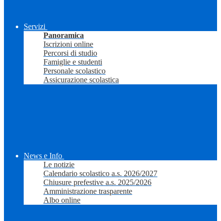
Servizi
Panoramica
Iscrizioni online
Percorsi di studio
Famiglie e studenti
Personale scolastico
Assicurazione scolastica
News e Info
Le notizie
Calendario scolastico a.s. 2026/2027
Chiusure prefestive a.s. 2025/2026
Amministrazione trasparente
Albo online