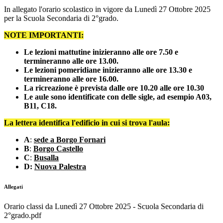
In allegato l'orario scolastico in vigore da Lunedì 27 Ottobre 2025
per la Scuola Secondaria di 2°grado.
NOTE IMPORTANTI:
Le lezioni mattutine inizieranno alle ore 7.50 e
termineranno alle ore 13.00.
Le lezioni pomeridiane inizieranno alle ore 13.30 e
termineranno alle ore 16.00.
La ricreazione è prevista dalle ore 10.20 alle ore 10.30
Le aule sono identificate con delle sigle, ad esempio A03,
B11, C18.
La lettera identifica l'edificio in cui si trova l'aula:
A
:
sede a Borgo Fornari
B
:
Borgo Castello
C
:
Busalla
D:
Nuova Palestra
Allegati
Orario classi da Lunedì 27 Ottobre 2025 - Scuola Secondaria di
2°grado.pdf