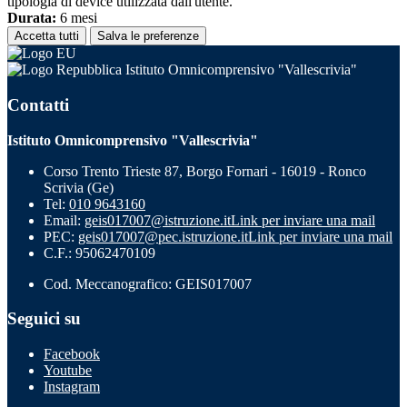
tipologia di device utilizzata dall'utente.
Durata:
6 mesi
Accetta tutti
Salva le preferenze
Istituto Omnicomprensivo "Vallescrivia"
Contatti
Istituto Omnicomprensivo "Vallescrivia"
Corso Trento Trieste 87, Borgo Fornari - 16019 - Ronco
Scrivia (Ge)
Tel:
010 9643160
Email:
geis017007@istruzione.it
Link per inviare una mail
PEC:
geis017007@pec.istruzione.it
Link per inviare una mail
C.F.: 95062470109
Cod. Meccanografico: GEIS017007
Seguici su
Facebook
Youtube
Instagram