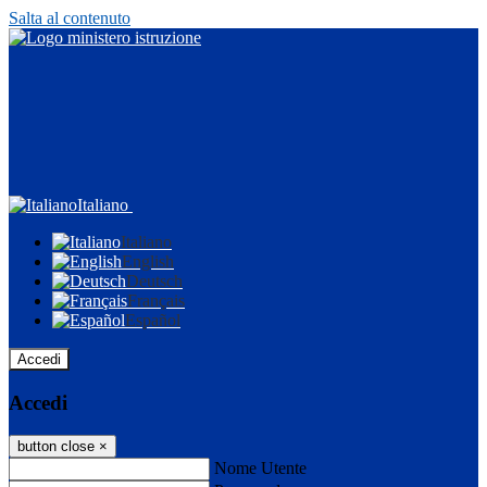
Salta al contenuto
Italiano
Italiano
English
Deutsch
Français
Español
Accedi
Accedi
button close
×
Nome Utente