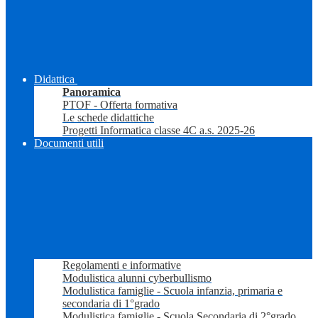
Didattica
Panoramica
PTOF - Offerta formativa
Le schede didattiche
Progetti Informatica classe 4C a.s. 2025-26
Documenti utili
Regolamenti e informative
Modulistica alunni cyberbullismo
Modulistica famiglie - Scuola infanzia, primaria e
secondaria di 1°grado
Modulistica famiglie - Scuola Secondaria di 2°grado