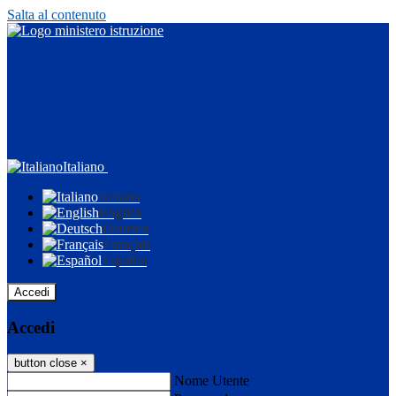
Salta al contenuto
Italiano
Italiano
English
Deutsch
Français
Español
Accedi
Accedi
button close
×
Nome Utente