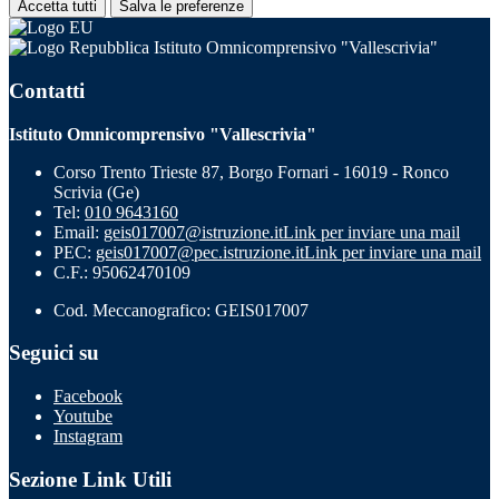
Accetta tutti
Salva le preferenze
Istituto Omnicomprensivo "Vallescrivia"
Contatti
Istituto Omnicomprensivo "Vallescrivia"
Corso Trento Trieste 87, Borgo Fornari - 16019 - Ronco
Scrivia (Ge)
Tel:
010 9643160
Email:
geis017007@istruzione.it
Link per inviare una mail
PEC:
geis017007@pec.istruzione.it
Link per inviare una mail
C.F.: 95062470109
Cod. Meccanografico: GEIS017007
Seguici su
Facebook
Youtube
Instagram
Sezione Link Utili