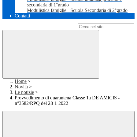
secondaria di 1°grado
Modulistica famiglie - Scuola Secondaria di 2°grado
Contatti
Campo di ricerca per le pagine del sito
Home
>
Novità
>
Le notizie
>
Provvedimento di quarantena Classe 1a DE AMICIS -
n°3582/RPQ del 28-1-2022