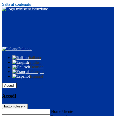
Salta al contenuto
Italiano
Italiano
English
Deutsch
Français
Español
Accedi
Accedi
button close
×
Nome Utente