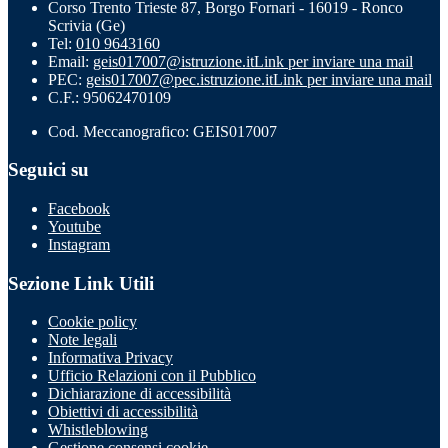
Corso Trento Trieste 87, Borgo Fornari - 16019 - Ronco
Scrivia (Ge)
Tel:
010 9643160
Email:
geis017007@istruzione.it
Link per inviare una mail
PEC:
geis017007@pec.istruzione.it
Link per inviare una mail
C.F.: 95062470109
Cod. Meccanografico: GEIS017007
Seguici su
Facebook
Youtube
Instagram
Sezione Link Utili
Cookie policy
Note legali
Informativa Privacy
Ufficio Relazioni con il Pubblico
Dichiarazione di accessibilità
Obiettivi di accessibilità
Whistleblowing
Gestione consensi cookie