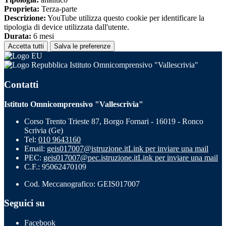
Proprieta:
Terza-parte
Descrizione:
YouTube utilizza questo cookie per identificare la
tipologia di device utilizzata dall'utente.
Durata:
6 mesi
Accetta tutti
Salva le preferenze
Istituto Omnicomprensivo "Vallescrivia"
Contatti
Istituto Omnicomprensivo "Vallescrivia"
Corso Trento Trieste 87, Borgo Fornari - 16019 - Ronco
Scrivia (Ge)
Tel:
010 9643160
Email:
geis017007@istruzione.it
Link per inviare una mail
PEC:
geis017007@pec.istruzione.it
Link per inviare una mail
C.F.: 95062470109
Cod. Meccanografico: GEIS017007
Seguici su
Facebook