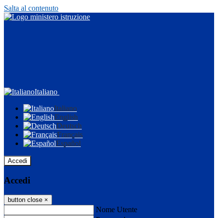
Salta al contenuto
Italiano
Italiano
English
Deutsch
Français
Español
Accedi
Accedi
button close
×
Nome Utente