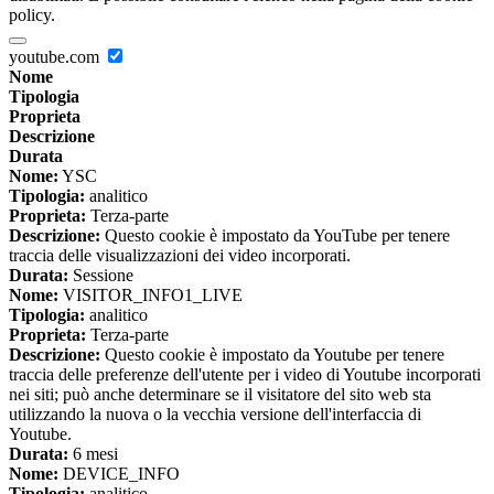
policy.
youtube.com
Nome
Tipologia
Proprieta
Descrizione
Durata
Nome:
YSC
Tipologia:
analitico
Proprieta:
Terza-parte
Descrizione:
Questo cookie è impostato da YouTube per tenere
traccia delle visualizzazioni dei video incorporati.
Durata:
Sessione
Nome:
VISITOR_INFO1_LIVE
Tipologia:
analitico
Proprieta:
Terza-parte
Descrizione:
Questo cookie è impostato da Youtube per tenere
traccia delle preferenze dell'utente per i video di Youtube incorporati
nei siti; può anche determinare se il visitatore del sito web sta
utilizzando la nuova o la vecchia versione dell'interfaccia di
Youtube.
Durata:
6 mesi
Nome:
DEVICE_INFO
Tipologia:
analitico