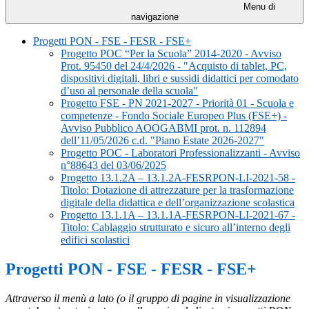
Menu di
navigazione
Progetti PON - FSE - FESR - FSE+
Progetto POC “Per la Scuola” 2014-2020 - Avviso
Prot. 95450 del 24/4/2026 - "Acquisto di tablet, PC,
dispositivi digitali, libri e sussidi didattici per comodato
d’uso al personale della scuola"
Progetto FSE - PN 2021-2027 - Priorità 01 - Scuola e
competenze - Fondo Sociale Europeo Plus (FSE+) -
Avviso Pubblico AOOGABMI prot. n. 112894
dell’11/05/2026 c.d. "Piano Estate 2026-2027"
Progetto POC - Laboratori Professionalizzanti - Avviso
n°88643 del 03/06/2025
Progetto 13.1.2A – 13.1.2A-FESRPON-LI-2021-58 -
Titolo: Dotazione di attrezzature per la trasformazione
digitale della didattica e dell’organizzazione scolastica
Progetto 13.1.1A – 13.1.1A-FESRPON-LI-2021-67 -
Titolo: Cablaggio strutturato e sicuro all’interno degli
edifici scolastici
Progetti PON - FSE - FESR - FSE+
Attraverso il menù a lato (o il gruppo di pagine in visualizzazione