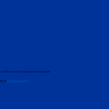
o indicato con le istruzioni necessarie.
ite la
Login Spaggiari