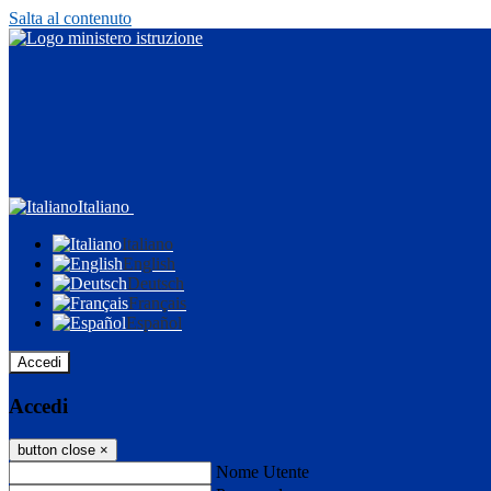
Salta al contenuto
Italiano
Italiano
English
Deutsch
Français
Español
Accedi
Accedi
button close
×
Nome Utente