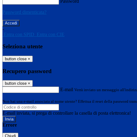
Password
Password dimenticata?
-
Entra con SPID
Entra con CIE
Seleziona utente
button close
×
Recupero password
button close
×
E-mail
Verrà inviato un messaggio all'indirizz
Non hai una e-mail associata al nome utente? Effettua il reset della password tram
E-mail inviata, si prega di controllare la casella di posta elettronica!
Errore
Chiudi