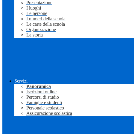
Presentazione
I luoghi
Le persone
I numeri della scuola
Le carte della scuola
Organizzazione
La storia
Servizi
Panoramica
Iscrizioni online
Percorsi di studio
Famiglie e studenti
Personale scolastico
Assicurazione scolastica