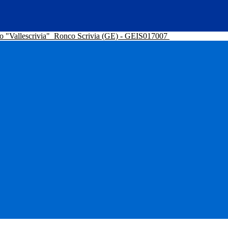
o "Vallescrivia"
Ronco Scrivia (GE) - GEIS017007