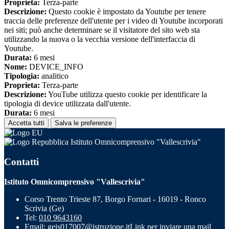
Proprieta:
Terza-parte
Descrizione:
Questo cookie è impostato da Youtube per tenere
traccia delle preferenze dell'utente per i video di Youtube incorporati
nei siti; può anche determinare se il visitatore del sito web sta
utilizzando la nuova o la vecchia versione dell'interfaccia di
Youtube.
Durata:
6 mesi
Nome:
DEVICE_INFO
Tipologia:
analitico
Proprieta:
Terza-parte
Descrizione:
YouTube utilizza questo cookie per identificare la
tipologia di device utilizzata dall'utente.
Durata:
6 mesi
Accetta tutti
Salva le preferenze
Istituto Omnicomprensivo "Vallescrivia"
Contatti
Istituto Omnicomprensivo "Vallescrivia"
Corso Trento Trieste 87, Borgo Fornari - 16019 - Ronco
Scrivia (Ge)
Tel:
010 9643160
Email:
geis017007@istruzione.it
Link per inviare una mail