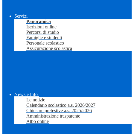
Servizi
Panoramica
Iscrizioni online
Percorsi di studio
Famiglie e studenti
Personale scolastico
Assicurazione scolastica
News e Info
Le notizie
Calendario scolastico a.s. 2026/2027
Chiusure prefestive a.s. 2025/2026
Amministrazione trasparente
Albo online