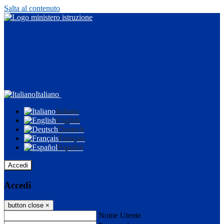
Salta al contenuto
Italiano
Italiano
English
Deutsch
Français
Español
Accedi
Accedi
button close
×
Nome Utente