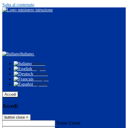
Salta al contenuto
Italiano
Italiano
English
Deutsch
Français
Español
Accedi
Accedi
button close
×
Nome Utente