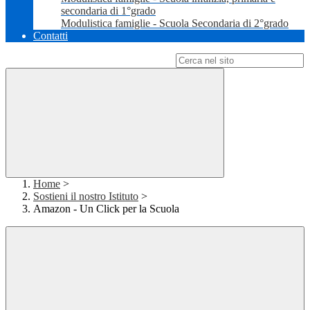
secondaria di 1°grado
Modulistica famiglie - Scuola Secondaria di 2°grado
Contatti
Campo di ricerca per le pagine del sito
Home
>
Sostieni il nostro Istituto
>
Amazon - Un Click per la Scuola