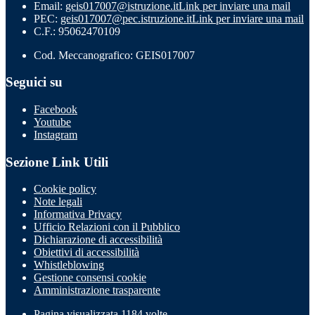
Email:
geis017007@istruzione.it
Link per inviare una mail
PEC:
geis017007@pec.istruzione.it
Link per inviare una mail
C.F.: 95062470109
Cod. Meccanografico: GEIS017007
Seguici su
Facebook
Youtube
Instagram
Sezione Link Utili
Cookie policy
Note legali
Informativa Privacy
Ufficio Relazioni con il Pubblico
Dichiarazione di accessibilità
Obiettivi di accessibilità
Whistleblowing
Gestione consensi cookie
Amministrazione trasparente
Pagina visualizzata
1184
volte