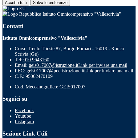
Accetta tutti
Salva le preferenze
Istituto Omnicomprensivo "Vallescrivia"
Contatti
Istituto Omnicomprensivo "Vallescrivia"
Corso Trento Trieste 87, Borgo Fornari - 16019 - Ronco
Scrivia (Ge)
Tel:
010 9643160
Email:
geis017007@istruzione.it
Link per inviare una mail
PEC:
geis017007@pec.istruzione.it
Link per inviare una mail
C.F.: 95062470109
Cod. Meccanografico: GEIS017007
Seguici su
Facebook
Youtube
Instagram
Sezione Link Utili