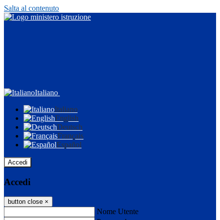
Salta al contenuto
Italiano
Italiano
English
Deutsch
Français
Español
Accedi
Accedi
button close
×
Nome Utente