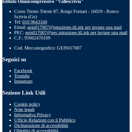
Istituto Omnicomprensivo "Vallescrivia"
Corso Trento Trieste 87, Borgo Fornari - 16019 - Ronco
Scrivia (Ge)
Tel:
010 9643160
Email:
geis017007@istruzione.it
Link per inviare una mail
PEC:
geis017007@pec.istruzione.it
Link per inviare una mail
C.F.: 95062470109
Cod. Meccanografico: GEIS017007
Seguici su
Facebook
Youtube
Instagram
Sezione Link Utili
Cookie policy
Note legali
Informativa Privacy
Ufficio Relazioni con il Pubblico
Dichiarazione di accessibilità
Obiettivi di accessibilità