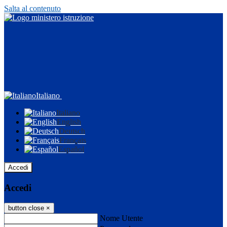
Salta al contenuto
Italiano
Italiano
English
Deutsch
Français
Español
Accedi
Accedi
button close
×
Nome Utente