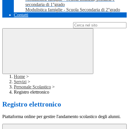
secondaria di 1°grado
Modulistica famiglie - Scuola Secondaria di 2°grado
Contatti
Campo di ricerca per le pagine del sito
Home
>
Servizi
>
Personale Scolastico
>
Registro elettronico
Registro elettronico
Piattaforma online per gestire l'andamento scolastico degli alunni.