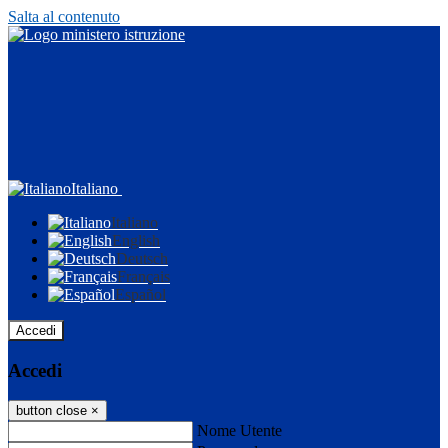
Salta al contenuto
Italiano
Italiano
English
Deutsch
Français
Español
Accedi
Accedi
button close
×
Nome Utente