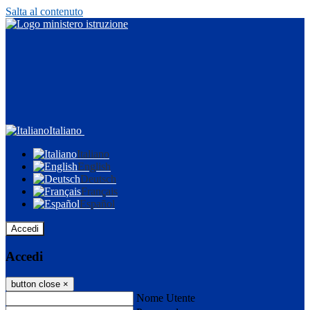
Salta al contenuto
Italiano
Italiano
English
Deutsch
Français
Español
Accedi
Accedi
button close
×
Nome Utente