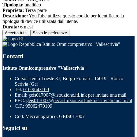
Tipologia:
analitico
Proprieta:
Terza-parte
Descrizione:
YouTube utilizza questo cookie per identificare la
tipologia di device utilizzata dall'utente.
Durata:
6 mesi
Accetta tutti
Salva le preferenze
Istituto Omnicomprensivo "Vallescrivia"
Contatti
Istituto Omnicomprensivo "Vallescrivia"
Corso Trento Trieste 87, Borgo Fornari - 16019 - Ronco
Scrivia (Ge)
Tel:
010 9643160
Email:
geis017007@istruzione.it
Link per inviare una mail
PEC:
geis017007@pec.istruzione.it
Link per inviare una mail
C.F.: 95062470109
Cod. Meccanografico: GEIS017007
Seguici su