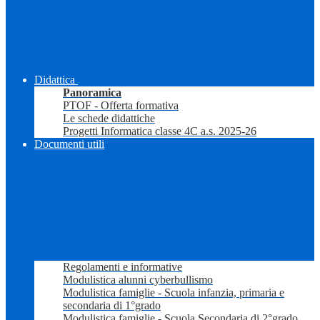
Didattica
Panoramica
PTOF - Offerta formativa
Le schede didattiche
Progetti Informatica classe 4C a.s. 2025-26
Documenti utili
Regolamenti e informative
Modulistica alunni cyberbullismo
Modulistica famiglie - Scuola infanzia, primaria e
secondaria di 1°grado
Modulistica famiglie - Scuola Secondaria di 2°grado