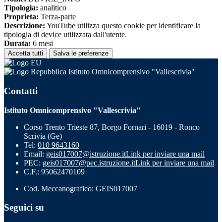
Tipologia:
analitico
Proprieta:
Terza-parte
Descrizione:
YouTube utilizza questo cookie per identificare la
tipologia di device utilizzata dall'utente.
Durata:
6 mesi
Accetta tutti
Salva le preferenze
Istituto Omnicomprensivo "Vallescrivia"
Contatti
Istituto Omnicomprensivo "Vallescrivia"
Corso Trento Trieste 87, Borgo Fornari - 16019 - Ronco
Scrivia (Ge)
Tel:
010 9643160
Email:
geis017007@istruzione.it
Link per inviare una mail
PEC:
geis017007@pec.istruzione.it
Link per inviare una mail
C.F.: 95062470109
Cod. Meccanografico: GEIS017007
Seguici su