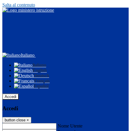
Salta al contenuto
Italiano
Italiano
English
Deutsch
Français
Español
Accedi
Accedi
button close
×
Nome Utente