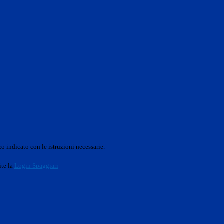
o indicato con le istruzioni necessarie.
ite la
Login Spaggiari