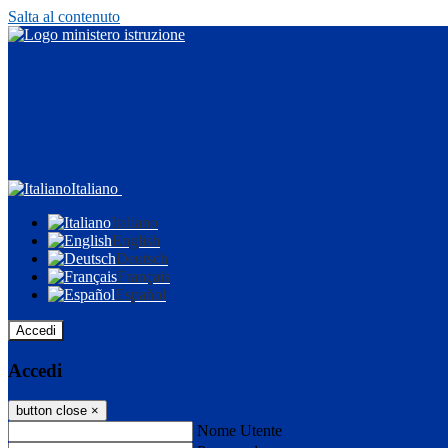
Salta al contenuto
Italiano
Italiano
English
Deutsch
Français
Español
Accedi
Accedi
button close
×
Nome Utente