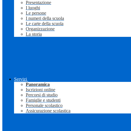
Presentazione
I luoghi
Le persone
I numeri della scuola
Le carte della scuola
Organizzazione
La storia
Servizi
Panoramica
Iscrizioni online
Percorsi di studio
Famiglie e studenti
Personale scolastico
Assicurazione scolastica