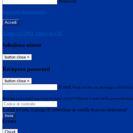
Password
Password dimenticata?
-
Entra con SPID
Entra con CIE
Seleziona utente
button close
×
Recupero password
button close
×
E-mail
Verrà inviato un messaggio all'indirizz
Non hai una e-mail associata al nome utente? Effettua il reset della password tram
E-mail inviata, si prega di controllare la casella di posta elettronica!
Errore
Chiudi