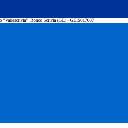
o "Vallescrivia"
Ronco Scrivia (GE) - GEIS017007