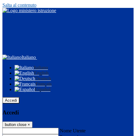
Salta al contenuto
Italiano
Italiano
English
Deutsch
Français
Español
Accedi
Accedi
button close
×
Nome Utente