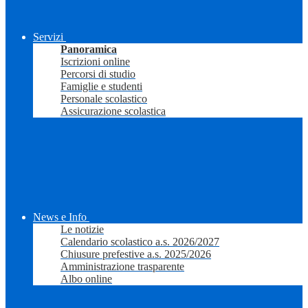
Servizi
Panoramica
Iscrizioni online
Percorsi di studio
Famiglie e studenti
Personale scolastico
Assicurazione scolastica
News e Info
Le notizie
Calendario scolastico a.s. 2026/2027
Chiusure prefestive a.s. 2025/2026
Amministrazione trasparente
Albo online