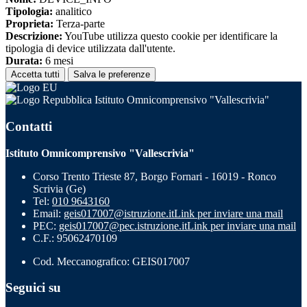
Tipologia:
analitico
Proprieta:
Terza-parte
Descrizione:
YouTube utilizza questo cookie per identificare la
tipologia di device utilizzata dall'utente.
Durata:
6 mesi
Accetta tutti
Salva le preferenze
Istituto Omnicomprensivo "Vallescrivia"
Contatti
Istituto Omnicomprensivo "Vallescrivia"
Corso Trento Trieste 87, Borgo Fornari - 16019 - Ronco
Scrivia (Ge)
Tel:
010 9643160
Email:
geis017007@istruzione.it
Link per inviare una mail
PEC:
geis017007@pec.istruzione.it
Link per inviare una mail
C.F.: 95062470109
Cod. Meccanografico: GEIS017007
Seguici su