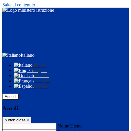
Salta al contenuto
Italiano
Italiano
English
Deutsch
Français
Español
Accedi
Accedi
button close
×
Nome Utente