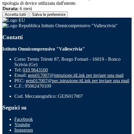
tipologia di device utilizzata dall'utente.
Durata:
6 mesi
Accetta tutti
Salva le preferenze
Istituto Omnicomprensivo "Vallescrivia"
Contatti
Istituto Omnicomprensivo "Vallescrivia"
Corso Trento Trieste 87, Borgo Fornari - 16019 - Ronco
Scrivia (Ge)
Tel:
010 9643160
Email:
geis017007@istruzione.it
Link per inviare una mail
PEC:
geis017007@pec.istruzione.it
Link per inviare una mail
C.F.: 95062470109
Cod. Meccanografico: GEIS017007
Seguici su
Facebook
Youtube
Instagram