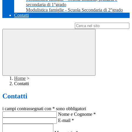
secondaria di 1°grado
Modulistica famiglie - Scuola Secondaria di 2°grado
Contatti
Campo di ricerca per le pagine del sito
Home
>
Contatti
Contatti
i campi contrassegnati con * sono obbligatori
Nome e Cognome
*
E-mail
*